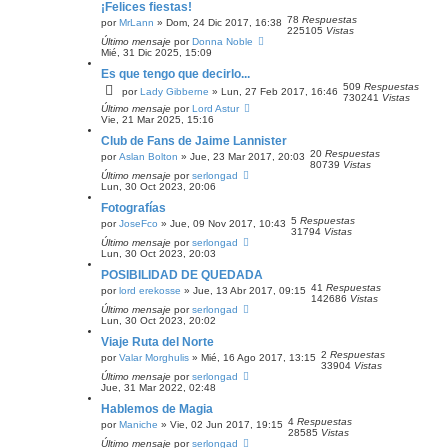
¡Felices fiestas!
78
Respuestas
por
MrLann
» Dom, 24 Dic 2017, 16:38
225105
Vistas
Último mensaje
por
Donna Noble
Mié, 31 Dic 2025, 15:09
Es que tengo que decirlo...
509
Respuestas
por
Lady Gibberne
» Lun, 27 Feb 2017, 16:46
730241
Vistas
Último mensaje
por
Lord Astur
Vie, 21 Mar 2025, 15:16
Club de Fans de Jaime Lannister
20
Respuestas
por
Aslan Bolton
» Jue, 23 Mar 2017, 20:03
80739
Vistas
Último mensaje
por
serlongad
Lun, 30 Oct 2023, 20:06
Fotografías
5
Respuestas
por
JoseFco
» Jue, 09 Nov 2017, 10:43
31794
Vistas
Último mensaje
por
serlongad
Lun, 30 Oct 2023, 20:03
POSIBILIDAD DE QUEDADA
41
Respuestas
por
lord erekosse
» Jue, 13 Abr 2017, 09:15
142686
Vistas
Último mensaje
por
serlongad
Lun, 30 Oct 2023, 20:02
Viaje Ruta del Norte
2
Respuestas
por
Valar Morghulis
» Mié, 16 Ago 2017, 13:15
33904
Vistas
Último mensaje
por
serlongad
Jue, 31 Mar 2022, 02:48
Hablemos de Magia
4
Respuestas
por
Maniche
» Vie, 02 Jun 2017, 19:15
28585
Vistas
Último mensaje
por
serlongad