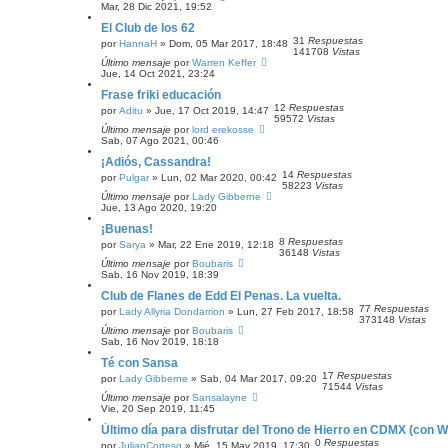
Mar, 28 Dic 2021, 19:52
El Club de los 62
31
Respuestas
por
HannaH
» Dom, 05 Mar 2017, 18:48
141708
Vistas
Último mensaje
por
Warren Keffer
Jue, 14 Oct 2021, 23:24
Frase friki educación
12
Respuestas
por
Aditu
» Jue, 17 Oct 2019, 14:47
59572
Vistas
Último mensaje
por
lord erekosse
Sab, 07 Ago 2021, 00:46
¡Adiós, Cassandra!
14
Respuestas
por
Pulgar
» Lun, 02 Mar 2020, 00:42
58223
Vistas
Último mensaje
por
Lady Gibberne
Jue, 13 Ago 2020, 19:20
¡Buenas!
8
Respuestas
por
Sarya
» Mar, 22 Ene 2019, 12:18
36148
Vistas
Último mensaje
por
Boubaris
Sab, 16 Nov 2019, 18:39
Club de Flanes de Edd El Penas. La vuelta.
77
Respuestas
por
Lady Allyria Dondarrion
» Lun, 27 Feb 2017, 18:58
373148
Vistas
Último mensaje
por
Boubaris
Sab, 16 Nov 2019, 18:18
Té con Sansa
17
Respuestas
por
Lady Gibberne
» Sab, 04 Mar 2017, 09:20
71544
Vistas
Último mensaje
por
Sansalayne
Vie, 20 Sep 2019, 11:45
Último día para disfrutar del Trono de Hierro en CDMX (con W
0
Respuestas
por
JulianCortesg
» Mié, 15 May 2019, 17:30