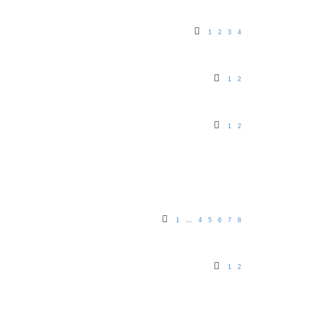
1
2
3
4
1
2
1
2
1
4
5
6
7
8
…
1
2