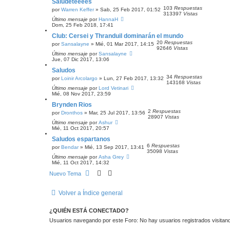
Saludeteeees
103
Respuestas
por
Warren Keffer
» Sab, 25 Feb 2017, 01:52
313397
Vistas
Último mensaje
por
HannaH
Dom, 25 Feb 2018, 17:41
Club: Cersei y Thranduil dominarán el mundo
20
Respuestas
por
Sansalayne
» Mié, 01 Mar 2017, 14:15
92646
Vistas
Último mensaje
por
Sansalayne
Jue, 07 Dic 2017, 13:06
Saludos
34
Respuestas
por
Loinir Arcolargo
» Lun, 27 Feb 2017, 13:32
143168
Vistas
Último mensaje
por
Lord Vetinari
Mié, 08 Nov 2017, 23:59
Brynden Rios
2
Respuestas
por
Dronthos
» Mar, 25 Jul 2017, 13:56
28907
Vistas
Último mensaje
por
Ashur
Mié, 11 Oct 2017, 20:57
Saludos espartanos
6
Respuestas
por
Bendar
» Mié, 13 Sep 2017, 13:41
35098
Vistas
Último mensaje
por
Asha Grey
Mié, 11 Oct 2017, 14:32
Nuevo Tema
Volver a Índice general
¿QUIÉN ESTÁ CONECTADO?
Usuarios navegando por este Foro: No hay usuarios registrados visitando