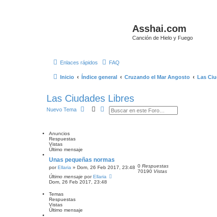
Asshai.com
Canción de Hielo y Fuego
Enlaces rápidos
FAQ
Inicio
Índice general
Cruzando el Mar Angosto
Las Ciu
Las Ciudades Libres
B
B
Nuevo Tema
u
ú
s
s
c
q
a
u
Anuncios
r
e
Respuestas
d
Vistas
a
Último mensaje
a
Unas pequeñas normas
v
0
Respuestas
a
por
Ellaria
» Dom, 26 Feb 2017, 23:48
70190
Vistas
n
Último mensaje
por
Ellaria
z
Dom, 26 Feb 2017, 23:48
a
d
Temas
a
Respuestas
Vistas
Último mensaje