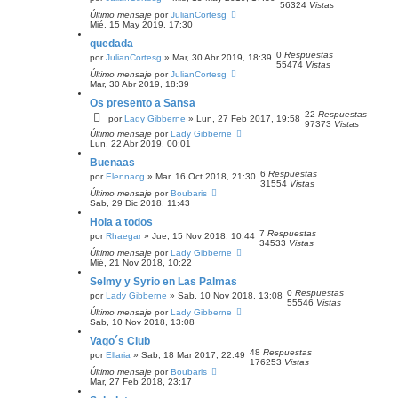
56324
Vistas
Último mensaje
por
JulianCortesg
Mié, 15 May 2019, 17:30
quedada
0
Respuestas
por
JulianCortesg
» Mar, 30 Abr 2019, 18:39
55474
Vistas
Último mensaje
por
JulianCortesg
Mar, 30 Abr 2019, 18:39
Os presento a Sansa
22
Respuestas
por
Lady Gibberne
» Lun, 27 Feb 2017, 19:58
97373
Vistas
Último mensaje
por
Lady Gibberne
Lun, 22 Abr 2019, 00:01
Buenaas
6
Respuestas
por
Elennacg
» Mar, 16 Oct 2018, 21:30
31554
Vistas
Último mensaje
por
Boubaris
Sab, 29 Dic 2018, 11:43
Hola a todos
7
Respuestas
por
Rhaegar
» Jue, 15 Nov 2018, 10:44
34533
Vistas
Último mensaje
por
Lady Gibberne
Mié, 21 Nov 2018, 10:22
Selmy y Syrio en Las Palmas
0
Respuestas
por
Lady Gibberne
» Sab, 10 Nov 2018, 13:08
55546
Vistas
Último mensaje
por
Lady Gibberne
Sab, 10 Nov 2018, 13:08
Vago´s Club
48
Respuestas
por
Ellaria
» Sab, 18 Mar 2017, 22:49
176253
Vistas
Último mensaje
por
Boubaris
Mar, 27 Feb 2018, 23:17