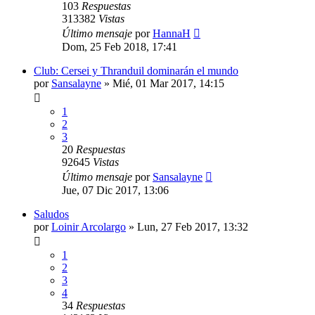
103
Respuestas
313382
Vistas
Último mensaje
por
HannaH
Dom, 25 Feb 2018, 17:41
Club: Cersei y Thranduil dominarán el mundo
por
Sansalayne
» Mié, 01 Mar 2017, 14:15
1
2
3
20
Respuestas
92645
Vistas
Último mensaje
por
Sansalayne
Jue, 07 Dic 2017, 13:06
Saludos
por
Loinir Arcolargo
» Lun, 27 Feb 2017, 13:32
1
2
3
4
34
Respuestas