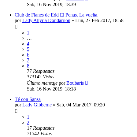
Sab, 16 Nov 2019, 18:39
Club de Flanes de Edd El Penas. La vuelta.
por
Lady Allyria Dondarrion
» Lun, 27 Feb 2017, 18:58
1
…
4
5
6
7
8
77
Respuestas
373142
Vistas
Último mensaje
por
Boubaris
Sab, 16 Nov 2019, 18:18
Té con Sansa
por
Lady Gibberne
» Sab, 04 Mar 2017, 09:20
1
2
17
Respuestas
71542
Vistas