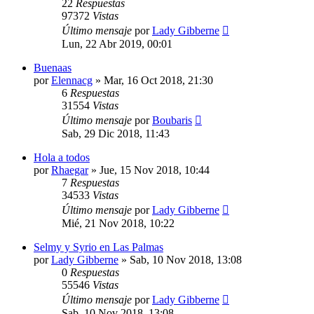
22
Respuestas
97372
Vistas
Último mensaje
por
Lady Gibberne
Lun, 22 Abr 2019, 00:01
Buenaas
por
Elennacg
» Mar, 16 Oct 2018, 21:30
6
Respuestas
31554
Vistas
Último mensaje
por
Boubaris
Sab, 29 Dic 2018, 11:43
Hola a todos
por
Rhaegar
» Jue, 15 Nov 2018, 10:44
7
Respuestas
34533
Vistas
Último mensaje
por
Lady Gibberne
Mié, 21 Nov 2018, 10:22
Selmy y Syrio en Las Palmas
por
Lady Gibberne
» Sab, 10 Nov 2018, 13:08
0
Respuestas
55546
Vistas
Último mensaje
por
Lady Gibberne
Sab, 10 Nov 2018, 13:08