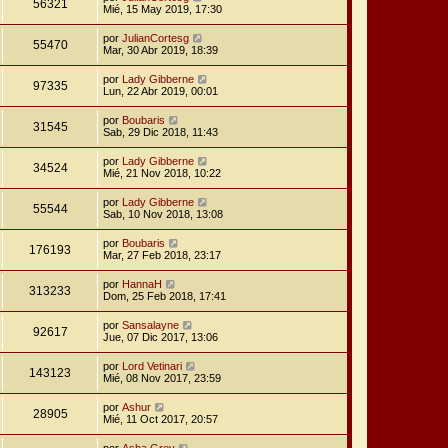
56321
Mié, 15 May 2019, 17:30
por
JulianCortesg
55470
Mar, 30 Abr 2019, 18:39
por
Lady Gibberne
97335
Lun, 22 Abr 2019, 00:01
por
Boubaris
31545
Sab, 29 Dic 2018, 11:43
por
Lady Gibberne
34524
Mié, 21 Nov 2018, 10:22
por
Lady Gibberne
55544
Sab, 10 Nov 2018, 13:08
por
Boubaris
176193
Mar, 27 Feb 2018, 23:17
por
HannaH
313233
Dom, 25 Feb 2018, 17:41
por
Sansalayne
92617
Jue, 07 Dic 2017, 13:06
por
Lord Vetinari
143123
Mié, 08 Nov 2017, 23:59
por
Ashur
28905
Mié, 11 Oct 2017, 20:57
por
Asha Grey