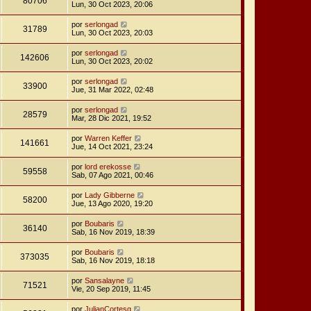
80706
Lun, 30 Oct 2023, 20:06
por
serlongad
31789
Lun, 30 Oct 2023, 20:03
por
serlongad
142606
Lun, 30 Oct 2023, 20:02
por
serlongad
33900
Jue, 31 Mar 2022, 02:48
por
serlongad
28579
Mar, 28 Dic 2021, 19:52
por
Warren Keffer
141661
Jue, 14 Oct 2021, 23:24
por
lord erekosse
59558
Sab, 07 Ago 2021, 00:46
por
Lady Gibberne
58200
Jue, 13 Ago 2020, 19:20
por
Boubaris
36140
Sab, 16 Nov 2019, 18:39
por
Boubaris
373035
Sab, 16 Nov 2019, 18:18
por
Sansalayne
71521
Vie, 20 Sep 2019, 11:45
por
JulianCortesg