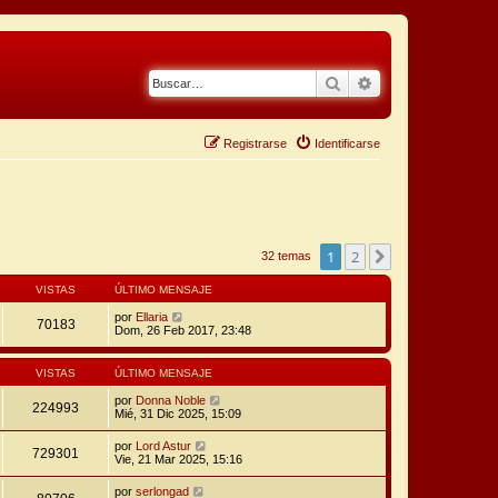
Buscar
Búsqueda avanza
Registrarse
Identificarse
1
2
Siguiente
32 temas
VISTAS
ÚLTIMO MENSAJE
por
Ellaria
70183
Dom, 26 Feb 2017, 23:48
VISTAS
ÚLTIMO MENSAJE
por
Donna Noble
224993
Mié, 31 Dic 2025, 15:09
por
Lord Astur
729301
Vie, 21 Mar 2025, 15:16
por
serlongad