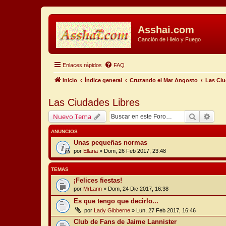
Asshai.com
Canción de Hielo y Fuego
Enlaces rápidos
FAQ
Inicio
Índice general
Cruzando el Mar Angosto
Las Ciu
Las Ciudades Libres
Buscar
Búsq
Nuevo Tema
ANUNCIOS
Unas pequeñas normas
por
Ellaria
» Dom, 26 Feb 2017, 23:48
TEMAS
¡Felices fiestas!
por
MrLann
» Dom, 24 Dic 2017, 16:38
Es que tengo que decirlo...
por
Lady Gibberne
» Lun, 27 Feb 2017, 16:46
Club de Fans de Jaime Lannister