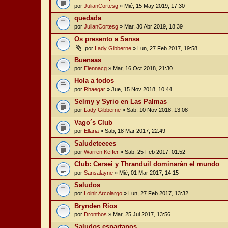
por
JulianCortesg
» Mié, 15 May 2019, 17:30
quedada
por
JulianCortesg
» Mar, 30 Abr 2019, 18:39
Os presento a Sansa
por
Lady Gibberne
» Lun, 27 Feb 2017, 19:58
Buenaas
por
Elennacg
» Mar, 16 Oct 2018, 21:30
Hola a todos
por
Rhaegar
» Jue, 15 Nov 2018, 10:44
Selmy y Syrio en Las Palmas
por
Lady Gibberne
» Sab, 10 Nov 2018, 13:08
Vago´s Club
por
Ellaria
» Sab, 18 Mar 2017, 22:49
Saludeteeees
por
Warren Keffer
» Sab, 25 Feb 2017, 01:52
Club: Cersei y Thranduil dominarán el mundo
por
Sansalayne
» Mié, 01 Mar 2017, 14:15
Saludos
por
Loinir Arcolargo
» Lun, 27 Feb 2017, 13:32
Brynden Rios
por
Dronthos
» Mar, 25 Jul 2017, 13:56
Saludos espartanos