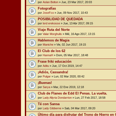
por
Aslan Bolton
» Jue, 23 Mar 2017, 20:03
Fotografías
por
JoseFco
» Jue, 09 Nov 2017, 10:43
POSIBILIDAD DE QUEDADA
por
lord erekosse
» Jue, 13 Abr 2017, 09:15
Viaje Ruta del Norte
por
Valar Morghulis
» Mié, 16 Ago 2017, 13:15
Hablemos de Magia
por
Maniche
» Vie, 02 Jun 2017, 19:15
El Club de los 62
por
HannaH
» Dom, 05 Mar 2017, 18:48
Frase friki educación
por
Aditu
» Jue, 17 Oct 2019, 14:47
¡Adiós, Cassandra!
por
Pulgar
» Lun, 02 Mar 2020, 00:42
¡Buenas!
por
Sarya
» Mar, 22 Ene 2019, 12:18
Club de Flanes de Edd El Penas. La vuelta.
por
Lady Allyria Dondarrion
» Lun, 27 Feb 2017, 18:58
Té con Sansa
por
Lady Gibberne
» Sab, 04 Mar 2017, 09:20
Último día para disfrutar del Trono de Hierro e