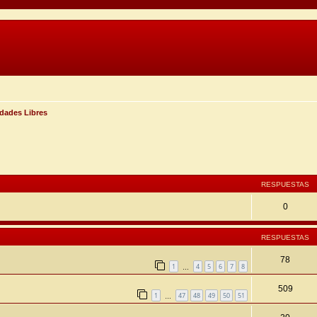
dades Libres
ueda avanzada
RESPUESTAS
0
RESPUESTAS
78
1
4
5
6
7
8
…
509
1
47
48
49
50
51
…