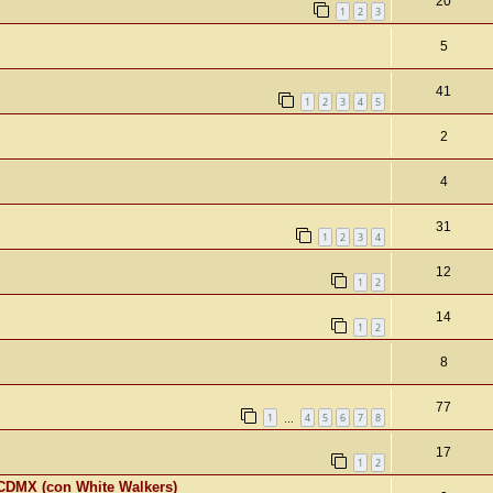
20
1
2
3
5
41
1
2
3
4
5
2
4
31
1
2
3
4
12
1
2
14
1
2
8
77
1
4
5
6
7
8
…
17
1
2
n CDMX (con White Walkers)