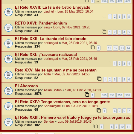
1
496
497
498
499
…
El Reto XXVII: La Isla de Cetro Enjoyado
Último mensaje por
Liadriel
«
Lun, 15 May 2023, 16:04
Respuestas:
43
1
2
3
4
5
RETO XXVI: Pandemionium
Último mensaje por
eing
«
Dom, 07 Nov 2021, 19:26
Respuestas:
44
1
2
3
4
5
El Reto XXII: La tiranía del falo dorado
Último mensaje por
serlongad
«
Mar, 23 Feb 2021, 03:46
Respuestas:
134
1
11
12
13
14
…
El Reto XXI: ¡Travesura realizada!
Último mensaje por
serlongad
«
Mar, 23 Feb 2021, 03:46
Respuestas:
39
1
2
3
4
Reto XXV: Me se apuntan y me se presentan
Último mensaje por
Aditu
«
Mar, 02 Jun 2020, 14:56
Respuestas:
52
1
2
3
4
5
6
El Ahorcado
Último mensaje por
Aslan Bolton
«
Sab, 18 Ene 2020, 14:13
Respuestas:
3578
1
355
356
357
358
…
El Reto XXIV: Tengo ventanas, pero no tengo gente
Último mensaje por
Sansalayne
«
Lun, 03 Jun 2019, 10:30
Respuestas:
68
1
4
5
6
7
…
El Reto XXIII: Primero va el título y luego ya te toca organizar.
Último mensaje por
Bendar
«
Lun, 09 Jul 2018, 20:43
Respuestas:
102
1
8
9
10
11
…