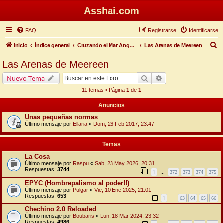
Asshai.com
FAQ
Registrarse
Identificarse
B
Inicio
Índice general
Cruzando el Mar Angosto
Las Arenas de Meereen
u
Las Arenas de Meereen
s
Buscar
Búsqueda avanzada
Nuevo Tema
c
11 temas • Página
1
de
1
a
Anuncios
r
Unas pequeñas normas
Último mensaje por
Ellaria
«
Dom, 26 Feb 2017, 23:47
Temas
La Cosa
Último mensaje por
Raspu
«
Sab, 23 May 2026, 20:31
Respuestas:
3744
1
372
373
374
375
…
EPYC (Hombrepalismo al poder!!)
Último mensaje por
Pulgar
«
Vie, 10 Ene 2025, 21:01
Respuestas:
653
1
63
64
65
66
…
Chechino 2.0 Reloaded
Último mensaje por
Boubaris
«
Lun, 18 Mar 2024, 23:32
Respuestas:
4986