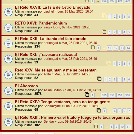
1
496
497
498
499
…
El Reto XXVII: La Isla de Cetro Enjoyado
Último mensaje por
Liadriel
«
Lun, 15 May 2023, 16:04
Respuestas:
43
1
2
3
4
5
RETO XXVI: Pandemionium
Último mensaje por
eing
«
Dom, 07 Nov 2021, 19:26
Respuestas:
44
1
2
3
4
5
El Reto XXII: La tiranía del falo dorado
Último mensaje por
serlongad
«
Mar, 23 Feb 2021, 03:46
Respuestas:
134
1
11
12
13
14
…
El Reto XXI: ¡Travesura realizada!
Último mensaje por
serlongad
«
Mar, 23 Feb 2021, 03:46
Respuestas:
39
1
2
3
4
Reto XXV: Me se apuntan y me se presentan
Último mensaje por
Aditu
«
Mar, 02 Jun 2020, 14:56
Respuestas:
52
1
2
3
4
5
6
El Ahorcado
Último mensaje por
Aslan Bolton
«
Sab, 18 Ene 2020, 14:13
Respuestas:
3578
1
355
356
357
358
…
El Reto XXIV: Tengo ventanas, pero no tengo gente
Último mensaje por
Sansalayne
«
Lun, 03 Jun 2019, 10:30
Respuestas:
68
1
4
5
6
7
…
El Reto XXIII: Primero va el título y luego ya te toca organizar.
Último mensaje por
Bendar
«
Lun, 09 Jul 2018, 20:43
Respuestas:
102
1
8
9
10
11
…