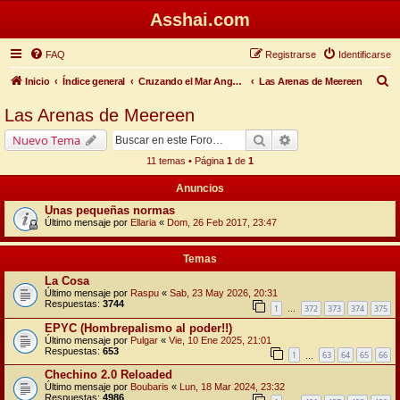
Asshai.com
FAQ
Registrarse
Identificarse
B
Inicio
Índice general
Cruzando el Mar Angosto
Las Arenas de Meereen
u
Las Arenas de Meereen
s
Buscar
Búsqueda avanzada
Nuevo Tema
c
11 temas • Página
1
de
1
a
Anuncios
r
Unas pequeñas normas
Último mensaje por
Ellaria
«
Dom, 26 Feb 2017, 23:47
Temas
La Cosa
Último mensaje por
Raspu
«
Sab, 23 May 2026, 20:31
Respuestas:
3744
1
372
373
374
375
…
EPYC (Hombrepalismo al poder!!)
Último mensaje por
Pulgar
«
Vie, 10 Ene 2025, 21:01
Respuestas:
653
1
63
64
65
66
…
Chechino 2.0 Reloaded
Último mensaje por
Boubaris
«
Lun, 18 Mar 2024, 23:32
Respuestas:
4986