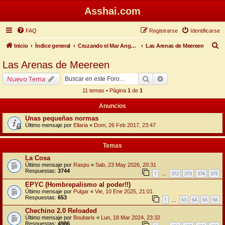
Asshai.com
FAQ
Registrarse
Identificarse
B
Inicio
Índice general
Cruzando el Mar Angosto
Las Arenas de Meereen
u
Las Arenas de Meereen
s
Buscar
Búsqueda avanzada
Nuevo Tema
c
11 temas • Página
1
de
1
a
Anuncios
r
Unas pequeñas normas
Último mensaje por
Ellaria
«
Dom, 26 Feb 2017, 23:47
Temas
La Cosa
Último mensaje por
Raspu
«
Sab, 23 May 2026, 20:31
Respuestas:
3744
1
372
373
374
375
…
EPYC (Hombrepalismo al poder!!)
Último mensaje por
Pulgar
«
Vie, 10 Ene 2025, 21:01
Respuestas:
653
1
63
64
65
66
…
Chechino 2.0 Reloaded
Último mensaje por
Boubaris
«
Lun, 18 Mar 2024, 23:32
Respuestas:
4986