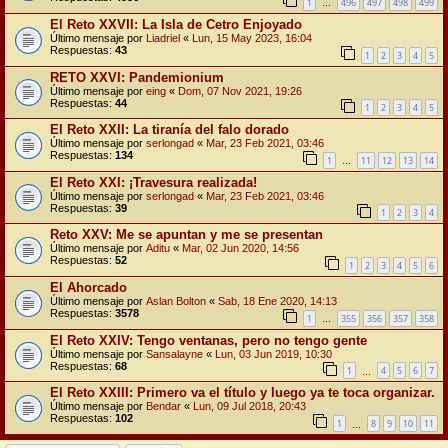
1
496
497
498
499
…
El Reto XXVII: La Isla de Cetro Enjoyado
Último mensaje por
Liadriel
«
Lun, 15 May 2023, 16:04
Respuestas:
43
1
2
3
4
5
RETO XXVI: Pandemionium
Último mensaje por
eing
«
Dom, 07 Nov 2021, 19:26
Respuestas:
44
1
2
3
4
5
El Reto XXII: La tiranía del falo dorado
Último mensaje por
serlongad
«
Mar, 23 Feb 2021, 03:46
Respuestas:
134
1
11
12
13
14
…
El Reto XXI: ¡Travesura realizada!
Último mensaje por
serlongad
«
Mar, 23 Feb 2021, 03:46
Respuestas:
39
1
2
3
4
Reto XXV: Me se apuntan y me se presentan
Último mensaje por
Aditu
«
Mar, 02 Jun 2020, 14:56
Respuestas:
52
1
2
3
4
5
6
El Ahorcado
Último mensaje por
Aslan Bolton
«
Sab, 18 Ene 2020, 14:13
Respuestas:
3578
1
355
356
357
358
…
El Reto XXIV: Tengo ventanas, pero no tengo gente
Último mensaje por
Sansalayne
«
Lun, 03 Jun 2019, 10:30
Respuestas:
68
1
4
5
6
7
…
El Reto XXIII: Primero va el título y luego ya te toca organizar.
Último mensaje por
Bendar
«
Lun, 09 Jul 2018, 20:43
Respuestas:
102
1
8
9
10
11
…