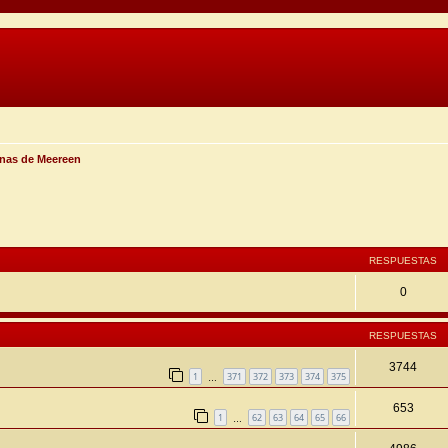
nas de Meereen
ueda avanzada
RESPUESTAS
0
RESPUESTAS
3744
1
371
372
373
374
375
…
653
1
62
63
64
65
66
…