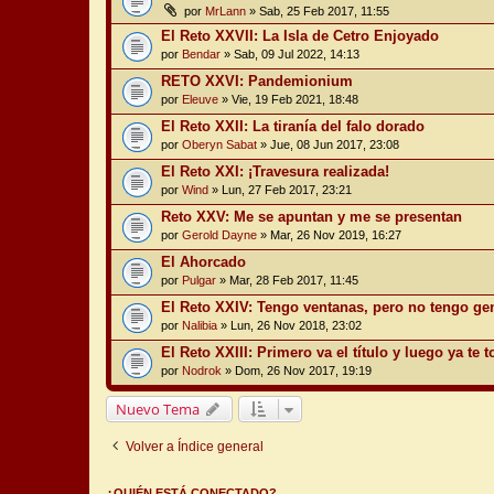
por
MrLann
» Sab, 25 Feb 2017, 11:55
El Reto XXVII: La Isla de Cetro Enjoyado
por
Bendar
» Sab, 09 Jul 2022, 14:13
RETO XXVI: Pandemionium
por
Eleuve
» Vie, 19 Feb 2021, 18:48
El Reto XXII: La tiranía del falo dorado
por
Oberyn Sabat
» Jue, 08 Jun 2017, 23:08
El Reto XXI: ¡Travesura realizada!
por
Wind
» Lun, 27 Feb 2017, 23:21
Reto XXV: Me se apuntan y me se presentan
por
Gerold Dayne
» Mar, 26 Nov 2019, 16:27
El Ahorcado
por
Pulgar
» Mar, 28 Feb 2017, 11:45
El Reto XXIV: Tengo ventanas, pero no tengo ge
por
Nalibia
» Lun, 26 Nov 2018, 23:02
El Reto XXIII: Primero va el título y luego ya te 
por
Nodrok
» Dom, 26 Nov 2017, 19:19
Nuevo Tema
Volver a Índice general
¿QUIÉN ESTÁ CONECTADO?