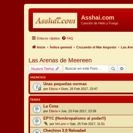
Asshai.com
Canción de Hielo y Fuego
Enlaces rápidos
FAQ
Inicio
Índice general
Cruzando el Mar Angosto
Las Are
Las Arenas de Meereen
Buscar
Búsq
Nuevo Tema
ANUNCIOS
Unas pequeñas normas
por
Ellaria
» Dom, 26 Feb 2017, 23:47
TEMAS
La Cosa
por
Ellaria
» Jue, 23 Feb 2017, 23:39
EPYC (Hombrepalismo al poder!!)
por
MrLann
» Sab, 25 Feb 2017, 11:51
Chechino 2.0 Reloaded