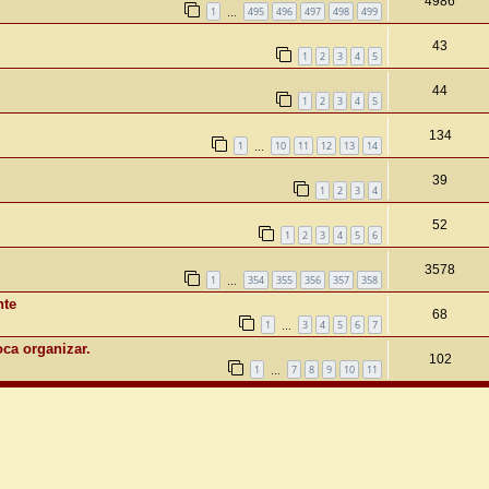
4986
1
495
496
497
498
499
…
43
1
2
3
4
5
44
1
2
3
4
5
134
1
10
11
12
13
14
…
39
1
2
3
4
52
1
2
3
4
5
6
3578
1
354
355
356
357
358
…
nte
68
1
3
4
5
6
7
…
toca organizar.
102
1
7
8
9
10
11
…