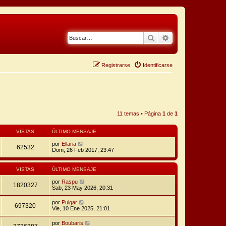
Buscar
Búsqueda avanza
Registrarse
Identificarse
11 temas • Página
1
de
1
VISTAS
ÚLTIMO MENSAJE
por
Ellaria
62532
Dom, 26 Feb 2017, 23:47
VISTAS
ÚLTIMO MENSAJE
por
Raspu
1820327
Sab, 23 May 2026, 20:31
por
Pulgar
697320
Vie, 10 Ene 2025, 21:01
por
Boubaris