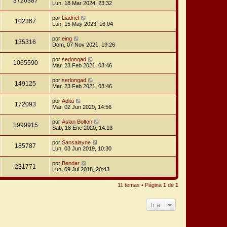
3726387
Lun, 18 Mar 2024, 23:32
por
Liadriel
102367
Lun, 15 May 2023, 16:04
por
eing
135316
Dom, 07 Nov 2021, 19:26
por
serlongad
1065590
Mar, 23 Feb 2021, 03:46
por
serlongad
149125
Mar, 23 Feb 2021, 03:46
por
Aditu
172093
Mar, 02 Jun 2020, 14:56
por
Aslan Bolton
1999915
Sab, 18 Ene 2020, 14:13
por
Sansalayne
185787
Lun, 03 Jun 2019, 10:30
por
Bendar
231771
Lun, 09 Jul 2018, 20:43
11 temas • Página
1
de
1
Ir a