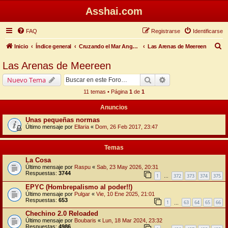
Asshai.com
FAQ
Registrarse
Identificarse
B
Inicio
Índice general
Cruzando el Mar Angosto
Las Arenas de Meereen
u
Las Arenas de Meereen
s
Buscar
Búsqueda avanzada
Nuevo Tema
c
11 temas • Página
1
de
1
a
Anuncios
r
Unas pequeñas normas
Último mensaje por
Ellaria
«
Dom, 26 Feb 2017, 23:47
Temas
La Cosa
Último mensaje por
Raspu
«
Sab, 23 May 2026, 20:31
Respuestas:
3744
1
372
373
374
375
…
EPYC (Hombrepalismo al poder!!)
Último mensaje por
Pulgar
«
Vie, 10 Ene 2025, 21:01
Respuestas:
653
1
63
64
65
66
…
Chechino 2.0 Reloaded
Último mensaje por
Boubaris
«
Lun, 18 Mar 2024, 23:32
Respuestas:
4986