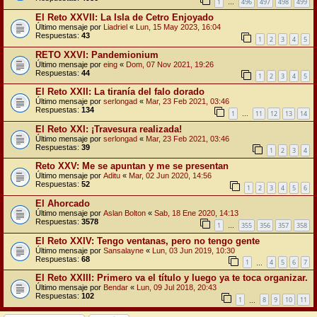
1
496
497
498
499
…
El Reto XXVII: La Isla de Cetro Enjoyado
Último mensaje por
Liadriel
«
Lun, 15 May 2023, 16:04
Respuestas:
43
1
2
3
4
5
RETO XXVI: Pandemionium
Último mensaje por
eing
«
Dom, 07 Nov 2021, 19:26
Respuestas:
44
1
2
3
4
5
El Reto XXII: La tiranía del falo dorado
Último mensaje por
serlongad
«
Mar, 23 Feb 2021, 03:46
Respuestas:
134
1
11
12
13
14
…
El Reto XXI: ¡Travesura realizada!
Último mensaje por
serlongad
«
Mar, 23 Feb 2021, 03:46
Respuestas:
39
1
2
3
4
Reto XXV: Me se apuntan y me se presentan
Último mensaje por
Aditu
«
Mar, 02 Jun 2020, 14:56
Respuestas:
52
1
2
3
4
5
6
El Ahorcado
Último mensaje por
Aslan Bolton
«
Sab, 18 Ene 2020, 14:13
Respuestas:
3578
1
355
356
357
358
…
El Reto XXIV: Tengo ventanas, pero no tengo gente
Último mensaje por
Sansalayne
«
Lun, 03 Jun 2019, 10:30
Respuestas:
68
1
4
5
6
7
…
El Reto XXIII: Primero va el título y luego ya te toca organizar.
Último mensaje por
Bendar
«
Lun, 09 Jul 2018, 20:43
Respuestas:
102
1
8
9
10
11
…