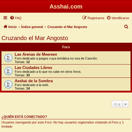
Asshai.com
FAQ
Registrarse
Identificarse
B
Inicio
Índice general
Cruzando el Mar Angosto
u
Cruzando el Mar Angosto
s
Foro
c
Las Arenas de Meereen
a
Foro dedicado a juegos cuya temática no sea de Canción.
Temas:
12
r
Las Ciudades Libres
Foro dedicado a lo que no cabe en otros foros.
Temas:
33
Asshai de la Sombra
Foro dedicado a la web.
Temas:
14
Ir a
¿QUIÉN ESTÁ CONECTADO?
Usuarios navegando por este Foro: No hay usuarios registrados visitando el Foro y 1
invitado