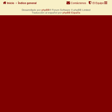
Inicio
Índice general
Contáctenos
El Equipo
Desarrollado por
phpBB
® Forum Software © phpBB Limited
Traducción al español por
phpBB España