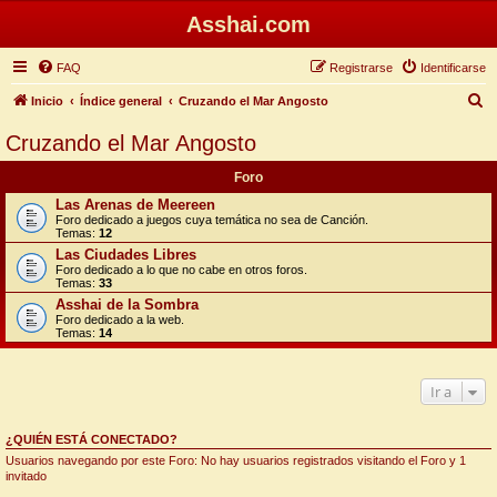
Asshai.com
FAQ
Registrarse
Identificarse
B
Inicio
Índice general
Cruzando el Mar Angosto
u
Cruzando el Mar Angosto
s
Foro
c
Las Arenas de Meereen
a
Foro dedicado a juegos cuya temática no sea de Canción.
Temas:
12
r
Las Ciudades Libres
Foro dedicado a lo que no cabe en otros foros.
Temas:
33
Asshai de la Sombra
Foro dedicado a la web.
Temas:
14
Ir a
¿QUIÉN ESTÁ CONECTADO?
Usuarios navegando por este Foro: No hay usuarios registrados visitando el Foro y 1
invitado