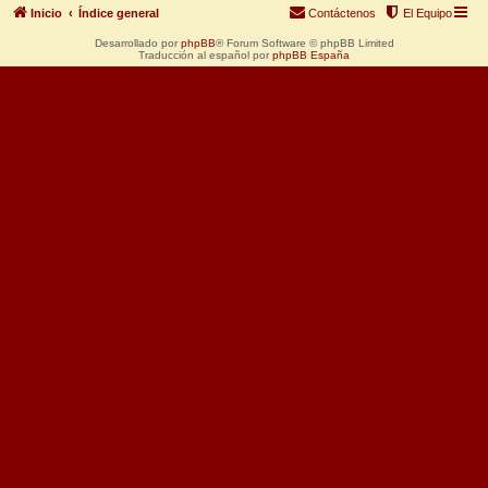
Inicio
Índice general
Contáctenos
El Equipo
Desarrollado por
phpBB
® Forum Software © phpBB Limited
Traducción al español por
phpBB España