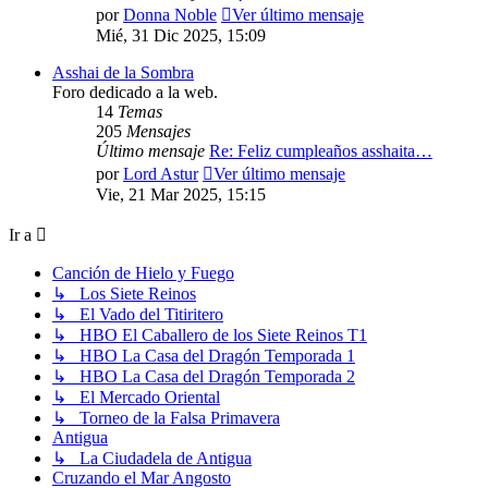
por
Donna Noble
Ver último mensaje
Mié, 31 Dic 2025, 15:09
Asshai de la Sombra
Foro dedicado a la web.
14
Temas
205
Mensajes
Último mensaje
Re: Feliz cumpleaños asshaita…
por
Lord Astur
Ver último mensaje
Vie, 21 Mar 2025, 15:15
Ir a
Canción de Hielo y Fuego
↳ Los Siete Reinos
↳ El Vado del Titiritero
↳ HBO El Caballero de los Siete Reinos T1
↳ HBO La Casa del Dragón Temporada 1
↳ HBO La Casa del Dragón Temporada 2
↳ El Mercado Oriental
↳ Torneo de la Falsa Primavera
Antigua
↳ La Ciudadela de Antigua
Cruzando el Mar Angosto