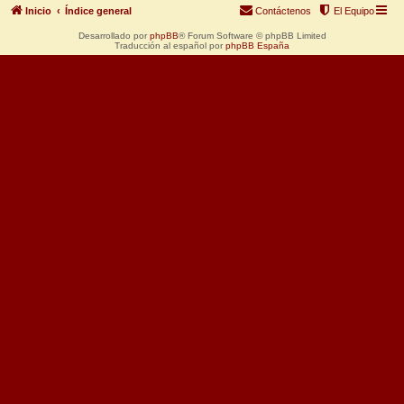
Inicio
Índice general
Contáctenos
El Equipo
Desarrollado por
phpBB
® Forum Software © phpBB Limited
Traducción al español por
phpBB España