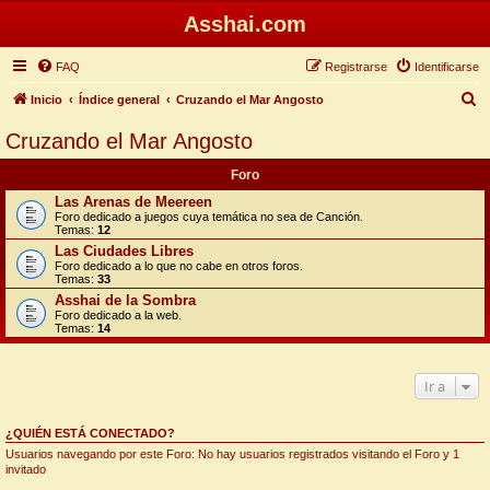
Asshai.com
FAQ
Registrarse
Identificarse
B
Inicio
Índice general
Cruzando el Mar Angosto
u
Cruzando el Mar Angosto
s
Foro
c
Las Arenas de Meereen
a
Foro dedicado a juegos cuya temática no sea de Canción.
Temas:
12
r
Las Ciudades Libres
Foro dedicado a lo que no cabe en otros foros.
Temas:
33
Asshai de la Sombra
Foro dedicado a la web.
Temas:
14
Ir a
¿QUIÉN ESTÁ CONECTADO?
Usuarios navegando por este Foro: No hay usuarios registrados visitando el Foro y 1
invitado