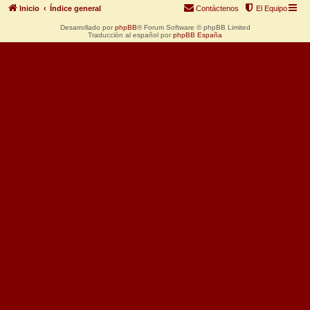
Inicio
Índice general
Contáctenos
El Equipo
Desarrollado por
phpBB
® Forum Software © phpBB Limited
Traducción al español por
phpBB España