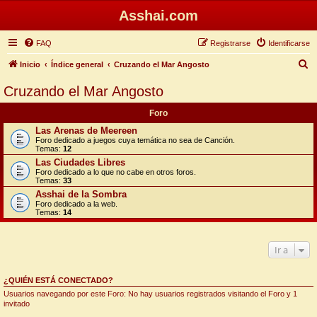
Asshai.com
FAQ
Registrarse
Identificarse
B
Inicio
Índice general
Cruzando el Mar Angosto
u
Cruzando el Mar Angosto
s
Foro
c
Las Arenas de Meereen
a
Foro dedicado a juegos cuya temática no sea de Canción.
Temas:
12
r
Las Ciudades Libres
Foro dedicado a lo que no cabe en otros foros.
Temas:
33
Asshai de la Sombra
Foro dedicado a la web.
Temas:
14
Ir a
¿QUIÉN ESTÁ CONECTADO?
Usuarios navegando por este Foro: No hay usuarios registrados visitando el Foro y 1
invitado