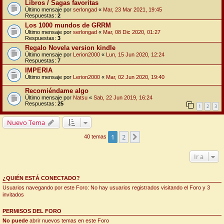
Libros / Sagas favoritas
Último mensaje por
serlongad
«
Mar, 23 Mar 2021, 19:45
Respuestas:
2
Los 1000 mundos de GRRM
Último mensaje por
serlongad
«
Mar, 08 Dic 2020, 01:27
Respuestas:
3
Regalo Novela version kindle
Último mensaje por
Lerion2000
«
Lun, 15 Jun 2020, 12:24
Respuestas:
7
IMPERIA
Último mensaje por
Lerion2000
«
Mar, 02 Jun 2020, 19:40
Recomiéndame algo
Último mensaje por
Natsu
«
Sab, 22 Jun 2019, 16:24
Respuestas:
25
1
2
3
Nuevo Tema
1
2
Siguiente
40 temas
Ir a
¿QUIÉN ESTÁ CONECTADO?
Usuarios navegando por este Foro: No hay usuarios registrados visitando el Foro y 3
invitados
PERMISOS DEL FORO
No puede
abrir nuevos temas en este Foro