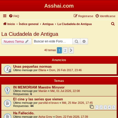
Asshai.com
FAQ
Registrarse
Identificarse
B
Inicio
Índice general
Antigua
La Ciudadela de Antigua
u
La Ciudadela de Antigua
s
Buscar
Búsqueda avanzada
Nuevo Tema
c
a
1
2
Siguiente
40 temas
r
Anuncios
Unas pequeñas normas
Último mensaje por
Ellaria
«
Dom, 26 Feb 2017, 23:46
Temas
IN MEMORIAM Maestre Miruvor
Último mensaje por
Marián
«
Mié, 01 Jul 2026, 22:08
Respuestas:
6
El cine y las series que vienen
Último mensaje por
parsifal el bravo
«
Mié, 25 Mar 2026, 17:45
Respuestas:
44
1
2
3
4
5
Ha Fallecido.
Último mensaje por
Asha Grey
«
Dom, 22 Feb 2026, 17:39