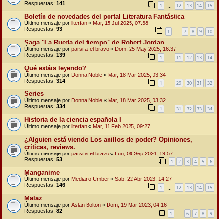
Respuestas:
141
1
12
13
14
15
…
Boletín de novedades del portal Literatura Fantástica
Último mensaje por
literfan
«
Mar, 15 Jul 2025, 07:38
Respuestas:
93
1
7
8
9
10
…
Saga "La Rueda del tiempo" de Robert Jordan
Último mensaje por
parsifal el bravo
«
Dom, 25 May 2025, 16:37
Respuestas:
139
1
11
12
13
14
…
Qué estáis leyendo?
Último mensaje por
Donna Noble
«
Mar, 18 Mar 2025, 03:34
Respuestas:
314
1
29
30
31
32
…
Series
Último mensaje por
Donna Noble
«
Mar, 18 Mar 2025, 03:32
Respuestas:
334
1
31
32
33
34
…
Historia de la ciencia española I
Último mensaje por
literfan
«
Mar, 11 Feb 2025, 09:27
¿Alguien está viendo Los anillos de poder? Opiniones,
críticas, reviews.
Último mensaje por
parsifal el bravo
«
Lun, 09 Sep 2024, 19:57
Respuestas:
53
1
2
3
4
5
6
Manganime
Último mensaje por
Mediano Umber
«
Sab, 22 Abr 2023, 14:27
Respuestas:
146
1
12
13
14
15
…
Malaz
Último mensaje por
Aslan Bolton
«
Dom, 19 Mar 2023, 04:16
Respuestas:
82
1
6
7
8
9
…