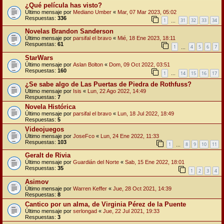
¿Qué película has visto?
Último mensaje por
Mediano Umber
«
Mar, 07 Mar 2023, 05:02
Respuestas:
336
1
31
32
33
34
…
Novelas Brandon Sanderson
Último mensaje por
parsifal el bravo
«
Mié, 18 Ene 2023, 18:11
Respuestas:
61
1
4
5
6
7
…
StarWars
Último mensaje por
Aslan Bolton
«
Dom, 09 Oct 2022, 03:51
Respuestas:
160
1
14
15
16
17
…
¿Se sabe algo de Las Puertas de Piedra de Rothfuss?
Último mensaje por
Isis
«
Lun, 22 Ago 2022, 14:49
Respuestas:
7
Novela Histórica
Último mensaje por
parsifal el bravo
«
Lun, 18 Jul 2022, 18:49
Respuestas:
5
Videojuegos
Último mensaje por
JoseFco
«
Lun, 24 Ene 2022, 11:33
Respuestas:
103
1
8
9
10
11
…
Geralt de Rivia
Último mensaje por
Guardián del Norte
«
Sab, 15 Ene 2022, 18:01
Respuestas:
35
1
2
3
4
Asimov
Último mensaje por
Warren Keffer
«
Jue, 28 Oct 2021, 14:39
Respuestas:
8
Cantico por un alma, de Virginia Pérez de la Puente
Último mensaje por
serlongad
«
Jue, 22 Jul 2021, 19:33
Respuestas:
3