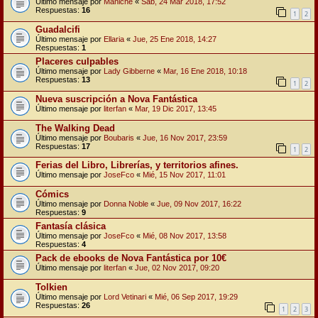
Último mensaje por
Maniche
«
Sab, 24 Mar 2018, 17:52
Respuestas:
16
1
2
Guadalcifi
Último mensaje por
Ellaria
«
Jue, 25 Ene 2018, 14:27
Respuestas:
1
Placeres culpables
Último mensaje por
Lady Gibberne
«
Mar, 16 Ene 2018, 10:18
Respuestas:
13
1
2
Nueva suscripción a Nova Fantástica
Último mensaje por
literfan
«
Mar, 19 Dic 2017, 13:45
The Walking Dead
Último mensaje por
Boubaris
«
Jue, 16 Nov 2017, 23:59
Respuestas:
17
1
2
Ferias del Libro, Librerías, y territorios afines.
Último mensaje por
JoseFco
«
Mié, 15 Nov 2017, 11:01
Cómics
Último mensaje por
Donna Noble
«
Jue, 09 Nov 2017, 16:22
Respuestas:
9
Fantasía clásica
Último mensaje por
JoseFco
«
Mié, 08 Nov 2017, 13:58
Respuestas:
4
Pack de ebooks de Nova Fantástica por 10€
Último mensaje por
literfan
«
Jue, 02 Nov 2017, 09:20
Tolkien
Último mensaje por
Lord Vetinari
«
Mié, 06 Sep 2017, 19:29
Respuestas:
26
1
2
3