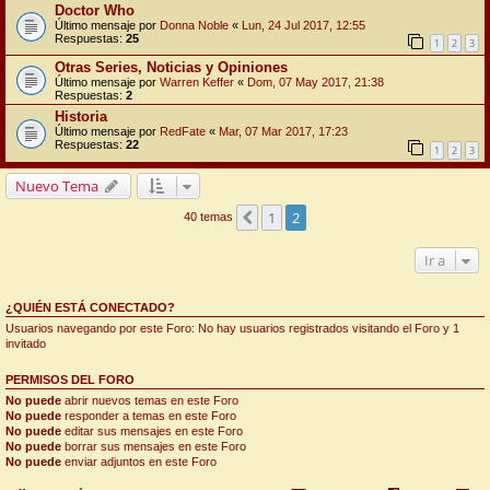
Doctor Who
Último mensaje por
Donna Noble
«
Lun, 24 Jul 2017, 12:55
Respuestas:
25
1
2
3
Otras Series, Noticias y Opiniones
Último mensaje por
Warren Keffer
«
Dom, 07 May 2017, 21:38
Respuestas:
2
Historia
Último mensaje por
RedFate
«
Mar, 07 Mar 2017, 17:23
Respuestas:
22
1
2
3
Nuevo Tema
1
2
Anterior
40 temas
Ir a
¿QUIÉN ESTÁ CONECTADO?
Usuarios navegando por este Foro: No hay usuarios registrados visitando el Foro y 1
invitado
PERMISOS DEL FORO
No puede
abrir nuevos temas en este Foro
No puede
responder a temas en este Foro
No puede
editar sus mensajes en este Foro
No puede
borrar sus mensajes en este Foro
No puede
enviar adjuntos en este Foro