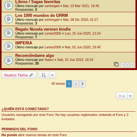
Libros / Sagas favoritas
Último mensaje por
serlongad
«
Mar, 23 Mar 2021, 19:45
Respuestas:
2
Los 1000 mundos de GRRM
Último mensaje por
serlongad
«
Mar, 08 Dic 2020, 01:27
Respuestas:
3
Regalo Novela version kindle
Último mensaje por
Lerion2000
«
Lun, 15 Jun 2020, 12:24
Respuestas:
7
IMPERIA
Último mensaje por
Lerion2000
«
Mar, 02 Jun 2020, 19:40
Recomiéndame algo
Último mensaje por
Natsu
«
Sab, 22 Jun 2019, 16:24
Respuestas:
25
1
2
3
Nuevo Tema
1
2
Siguiente
40 temas
Ir a
¿QUIÉN ESTÁ CONECTADO?
Usuarios navegando por este Foro: No hay usuarios registrados visitando el Foro y 2
invitados
PERMISOS DEL FORO
No puede
abrir nuevos temas en este Foro