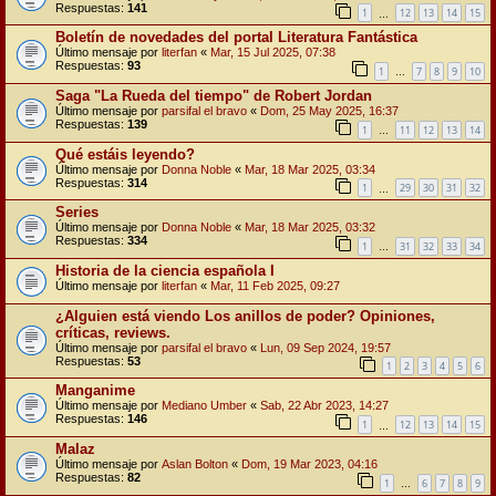
Respuestas:
141
1
12
13
14
15
…
Boletín de novedades del portal Literatura Fantástica
Último mensaje por
literfan
«
Mar, 15 Jul 2025, 07:38
Respuestas:
93
1
7
8
9
10
…
Saga "La Rueda del tiempo" de Robert Jordan
Último mensaje por
parsifal el bravo
«
Dom, 25 May 2025, 16:37
Respuestas:
139
1
11
12
13
14
…
Qué estáis leyendo?
Último mensaje por
Donna Noble
«
Mar, 18 Mar 2025, 03:34
Respuestas:
314
1
29
30
31
32
…
Series
Último mensaje por
Donna Noble
«
Mar, 18 Mar 2025, 03:32
Respuestas:
334
1
31
32
33
34
…
Historia de la ciencia española I
Último mensaje por
literfan
«
Mar, 11 Feb 2025, 09:27
¿Alguien está viendo Los anillos de poder? Opiniones,
críticas, reviews.
Último mensaje por
parsifal el bravo
«
Lun, 09 Sep 2024, 19:57
Respuestas:
53
1
2
3
4
5
6
Manganime
Último mensaje por
Mediano Umber
«
Sab, 22 Abr 2023, 14:27
Respuestas:
146
1
12
13
14
15
…
Malaz
Último mensaje por
Aslan Bolton
«
Dom, 19 Mar 2023, 04:16
Respuestas:
82
1
6
7
8
9
…