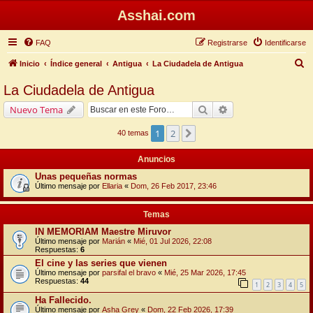
Asshai.com
FAQ
Registrarse
Identificarse
B
Inicio
Índice general
Antigua
La Ciudadela de Antigua
u
La Ciudadela de Antigua
s
Buscar
Búsqueda avanzada
Nuevo Tema
c
a
1
2
Siguiente
40 temas
r
Anuncios
Unas pequeñas normas
Último mensaje por
Ellaria
«
Dom, 26 Feb 2017, 23:46
Temas
IN MEMORIAM Maestre Miruvor
Último mensaje por
Marián
«
Mié, 01 Jul 2026, 22:08
Respuestas:
6
El cine y las series que vienen
Último mensaje por
parsifal el bravo
«
Mié, 25 Mar 2026, 17:45
Respuestas:
44
1
2
3
4
5
Ha Fallecido.
Último mensaje por
Asha Grey
«
Dom, 22 Feb 2026, 17:39