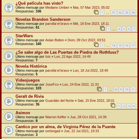
¿Qué película has visto?
Último mensaje por
Mediano Umber
«
Mar, 07 Mar 2023, 05:02
Respuestas:
336
1
31
32
33
34
…
Novelas Brandon Sanderson
Último mensaje por
parsifal el bravo
«
Mié, 18 Ene 2023, 18:11
Respuestas:
61
1
4
5
6
7
…
StarWars
Último mensaje por
Aslan Bolton
«
Dom, 09 Oct 2022, 03:51
Respuestas:
160
1
14
15
16
17
…
¿Se sabe algo de Las Puertas de Piedra de Rothfuss?
Último mensaje por
Isis
«
Lun, 22 Ago 2022, 14:49
Respuestas:
7
Novela Histórica
Último mensaje por
parsifal el bravo
«
Lun, 18 Jul 2022, 18:49
Respuestas:
5
Videojuegos
Último mensaje por
JoseFco
«
Lun, 24 Ene 2022, 11:33
Respuestas:
103
1
8
9
10
11
…
Geralt de Rivia
Último mensaje por
Guardián del Norte
«
Sab, 15 Ene 2022, 18:01
Respuestas:
35
1
2
3
4
Asimov
Último mensaje por
Warren Keffer
«
Jue, 28 Oct 2021, 14:39
Respuestas:
8
Cantico por un alma, de Virginia Pérez de la Puente
Último mensaje por
serlongad
«
Jue, 22 Jul 2021, 19:33
Respuestas:
3