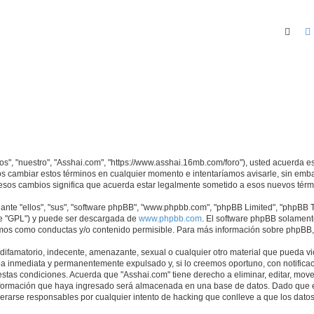
Busc
nos", "nuestro", "Asshai.com", "https://www.asshai.16mb.com/foro"), usted acuerda e
mos cambiar estos términos en cualquier momento e intentaríamos avisarle, sin emb
esos cambios significa que acuerda estar legalmente sometido a esos nuevos térmi
nte "ellos", "sus", "software phpBB", "www.phpbb.com", "phpBB Limited", "phpBB Te
te "GPL") y puede ser descargada de
www.phpbb.com
. El software phpBB solamente
os como conductas y/o contenido permisible. Para más información sobre phpBB, p
ifamatorio, indecente, amenazante, sexual o cualquier otro material que pueda vio
a inmediata y permanentemente expulsado y, si lo creemos oportuno, con notificaci
estas condiciones. Acuerda que "Asshai.com" tiene derecho a eliminar, editar, mov
ormación que haya ingresado será almacenada en una base de datos. Dado que es
derarse responsables por cualquier intento de hacking que conlleve a que los dat