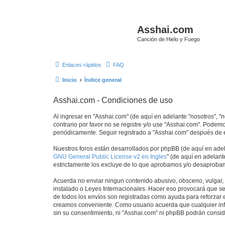
Asshai.com
Canción de Hielo y Fuego
Enlaces rápidos
FAQ
Inicio
Índice general
Asshai.com - Condiciones de uso
Al ingresar en "Asshai.com" (de aquí en adelante "nosotros", "
contrario por favor no se registre y/o use "Asshai.com". Pode
periódicamente. Seguir registrado a "Asshai.com" después de 
Nuestros foros están desarrollados por phpBB (de aquí en adela
GNU General Public License v2 en Ingles
” (de aquí en adelan
estrictamente los excluye de lo que aprobamos y/o desaprobam
Acuerda no enviar ningun contenido abusivo, obsceno, vulgar, d
instalado o Leyes Internacionales. Hacer eso provocará que se
de todos los envíos son registradas como ayuda para reforzar 
creamos conveniente. Como usuario acuerda que cualquier inf
sin su consentimiento, ni "Asshai.com" ni phpBB podrán consi