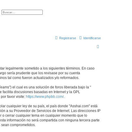
ar
Búsqueda avanzada
Registrarse
Identificarse
B
u
s
c
star legalmente sometido a los siguientes términos. En caso
argo sería prudente que los revisase por su cuenta
a
nos tal como fueron actualizados y/o reformados.
r
ams") el cual es una solución de foros liberada bajo la “
 facilita discusiones basadas en Internet y la GPL
or favor visite:
https://www.phpbb.com/
.
lar cualquier ley de su país, el país donde "Asshai.com" está
ón a su Proveedor de Servicios de Internet. Las direcciones IP
er o cerrar cualquier tema en cualquier momento que lo
ta información no será compartida con ninguna tercera parte
os sean comprometidos.