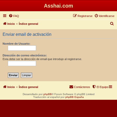
Asshai.com
FAQ
Registrarse
Identificarse
B
Inicio
Índice general
u
Enviar email de activación
s
c
Nombre de Usuario:
a
r
Dirección de correo electrónico:
Esta debe ser la dirección de email que introdujo al registrarse.
Inicio
Índice general
Contáctenos
El Equipo
Desarrollado por
phpBB
® Forum Software © phpBB Limited
Traducción al español por
phpBB España