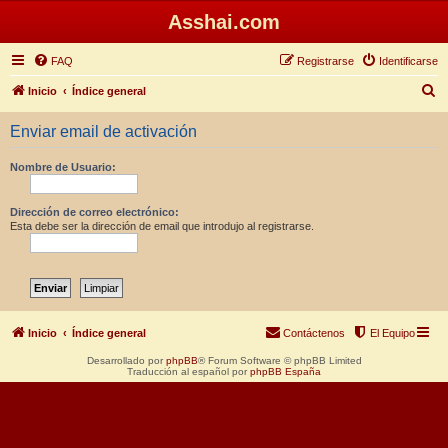
Asshai.com
FAQ
Registrarse
Identificarse
B
Inicio
Índice general
u
Enviar email de activación
s
c
Nombre de Usuario:
a
r
Dirección de correo electrónico:
Esta debe ser la dirección de email que introdujo al registrarse.
Inicio
Índice general
Contáctenos
El Equipo
Desarrollado por
phpBB
® Forum Software © phpBB Limited
Traducción al español por
phpBB España