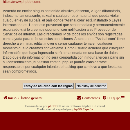
https://www.phpbb.com/
.
Acuerda no enviar ningun contenido abusivo, obsceno, vulgar, difamatorio,
indecente, amenazante, sexual o cualquier otro material que pueda violar
cualquier ley de su país, el país donde "Asshai.com" está instalado o Leyes
Internacionales. Hacer eso provocará que sea inmediata y permanentemente
expulsado y, si lo creemos oportuno, con notificación a su Proveedor de
Servicios de Internet. Las direcciones IP de todos los envíos son registradas
como ayuda para reforzar estas condiciones. Acuerda que "Asshai.com" tiene
derecho a eliminar, editar, mover o cerrar cualquier tema en cualquier
momento que lo creamos conveniente. Como usuario acuerda que cualquier
información que haya ingresado será almacenada en una base de datos.
Dado que esta información no será compartida con ninguna tercera parte sin
su consentimiento, ni "Asshai.com" ni phpBB podrán considerarse
responsables por cualquier intento de hacking que conlleve a que los datos
sean comprometidos.
Inicio
Índice general
Contáctenos
El Equipo
Desarrollado por
phpBB
® Forum Software © phpBB Limited
Traducción al español por
phpBB España