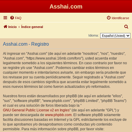
Asshai.com
FAQ
Identificarse
B
Inicio
Índice general
u
Idioma:
s
Asshai.com - Registro
c
Al ingresar en "Asshai.com" (de aquí en adelante "nosotros", "nos", "nuestro",
a
"Asshai.com", "https://www.asshai.16mb.com/foro"), usted acuerda estar
r
legalmente sometido a los siguientes términos. En caso contrario por favor no
se registre y/o use "Asshai.com". Podemos cambiar estos términos en
cualquier momento e intentaríamos avisarle, sin embargo sería prudente que
los revisase por su cuenta periódicamente. Seguir registrado a "Asshai.com"
después de esos cambios significa que acuerda estar legalmente sometido a
esos nuevos términos tal como fueron actualizados y/o reformados.
Nuestros foros están desarrollados por phpBB (de aquí en adelante "ellos",
"sus", "software phpBB", "www.phpbb.com", "phpBB Limited", "phpBB Teams")
el cual es una solución de foros liberada bajo la “
GNU General Public License v2 en Ingles
” (de aquí en adelante "GPL") y
puede ser descargada de
www.phpbb.com
. El software phpBB solamente
facilita discusiones basadas en Internet y la GPL estrictamente los excluye de
lo que aprobamos y/o desaprobamos como conductas y/o contenido
permisible. Para más información sobre phpBB, por favor visite: