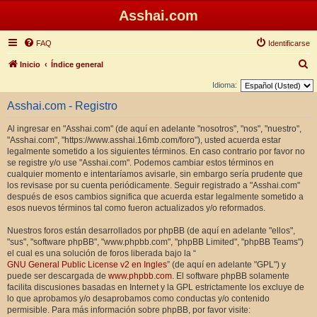
Asshai.com
FAQ
Identificarse
B
Inicio
Índice general
u
Idioma:
s
Asshai.com - Registro
c
Al ingresar en "Asshai.com" (de aquí en adelante "nosotros", "nos", "nuestro",
a
"Asshai.com", "https://www.asshai.16mb.com/foro"), usted acuerda estar
r
legalmente sometido a los siguientes términos. En caso contrario por favor no
se registre y/o use "Asshai.com". Podemos cambiar estos términos en
cualquier momento e intentaríamos avisarle, sin embargo sería prudente que
los revisase por su cuenta periódicamente. Seguir registrado a "Asshai.com"
después de esos cambios significa que acuerda estar legalmente sometido a
esos nuevos términos tal como fueron actualizados y/o reformados.
Nuestros foros están desarrollados por phpBB (de aquí en adelante "ellos",
"sus", "software phpBB", "www.phpbb.com", "phpBB Limited", "phpBB Teams")
el cual es una solución de foros liberada bajo la “
GNU General Public License v2 en Ingles
” (de aquí en adelante "GPL") y
puede ser descargada de
www.phpbb.com
. El software phpBB solamente
facilita discusiones basadas en Internet y la GPL estrictamente los excluye de
lo que aprobamos y/o desaprobamos como conductas y/o contenido
permisible. Para más información sobre phpBB, por favor visite: