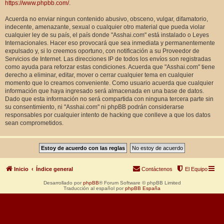
https://www.phpbb.com/
.
Acuerda no enviar ningun contenido abusivo, obsceno, vulgar, difamatorio,
indecente, amenazante, sexual o cualquier otro material que pueda violar
cualquier ley de su país, el país donde "Asshai.com" está instalado o Leyes
Internacionales. Hacer eso provocará que sea inmediata y permanentemente
expulsado y, si lo creemos oportuno, con notificación a su Proveedor de
Servicios de Internet. Las direcciones IP de todos los envíos son registradas
como ayuda para reforzar estas condiciones. Acuerda que "Asshai.com" tiene
derecho a eliminar, editar, mover o cerrar cualquier tema en cualquier
momento que lo creamos conveniente. Como usuario acuerda que cualquier
información que haya ingresado será almacenada en una base de datos.
Dado que esta información no será compartida con ninguna tercera parte sin
su consentimiento, ni "Asshai.com" ni phpBB podrán considerarse
responsables por cualquier intento de hacking que conlleve a que los datos
sean comprometidos.
Inicio
Índice general
Contáctenos
El Equipo
Desarrollado por
phpBB
® Forum Software © phpBB Limited
Traducción al español por
phpBB España