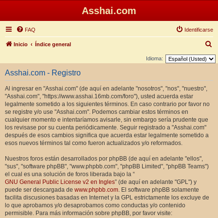
Asshai.com
FAQ
Identificarse
B
Inicio
Índice general
u
Idioma:
s
Asshai.com - Registro
c
Al ingresar en "Asshai.com" (de aquí en adelante "nosotros", "nos", "nuestro",
a
"Asshai.com", "https://www.asshai.16mb.com/foro"), usted acuerda estar
r
legalmente sometido a los siguientes términos. En caso contrario por favor no
se registre y/o use "Asshai.com". Podemos cambiar estos términos en
cualquier momento e intentaríamos avisarle, sin embargo sería prudente que
los revisase por su cuenta periódicamente. Seguir registrado a "Asshai.com"
después de esos cambios significa que acuerda estar legalmente sometido a
esos nuevos términos tal como fueron actualizados y/o reformados.
Nuestros foros están desarrollados por phpBB (de aquí en adelante "ellos",
"sus", "software phpBB", "www.phpbb.com", "phpBB Limited", "phpBB Teams")
el cual es una solución de foros liberada bajo la “
GNU General Public License v2 en Ingles
” (de aquí en adelante "GPL") y
puede ser descargada de
www.phpbb.com
. El software phpBB solamente
facilita discusiones basadas en Internet y la GPL estrictamente los excluye de
lo que aprobamos y/o desaprobamos como conductas y/o contenido
permisible. Para más información sobre phpBB, por favor visite: