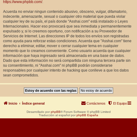
https://www.phpbb.com/
.
Acuerda no enviar ningun contenido abusivo, obsceno, vulgar, difamatorio,
indecente, amenazante, sexual o cualquier otro material que pueda violar
cualquier ley de su país, el país donde "Asshai.com" está instalado o Leyes
Internacionales. Hacer eso provocará que sea inmediata y permanentemente
expulsado y, si lo creemos oportuno, con notificación a su Proveedor de
Servicios de Internet. Las direcciones IP de todos los envíos son registradas
como ayuda para reforzar estas condiciones. Acuerda que "Asshai.com" tiene
derecho a eliminar, editar, mover o cerrar cualquier tema en cualquier
momento que lo creamos conveniente. Como usuario acuerda que cualquier
información que haya ingresado será almacenada en una base de datos.
Dado que esta información no será compartida con ninguna tercera parte sin
su consentimiento, ni "Asshai.com" ni phpBB podrán considerarse
responsables por cualquier intento de hacking que conlleve a que los datos
sean comprometidos.
Inicio
Índice general
Contáctenos
El Equipo
Desarrollado por
phpBB
® Forum Software © phpBB Limited
Traducción al español por
phpBB España