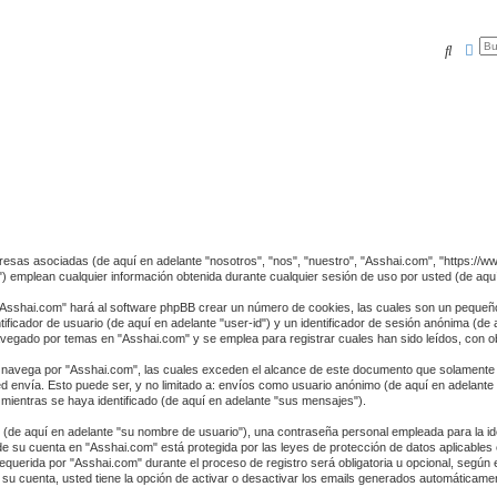
Buscar
Bús
resas asociadas (de aquí en adelante "nosotros", "nos", "nuestro", "Asshai.com", "https://w
mplean cualquier información obtenida durante cualquier sesión de uso por usted (de aquí 
"Asshai.com" hará al software phpBB crear un número de cookies, las cuales son un pequeño
ficador de usuario (de aquí en adelante "user-id") y un identificador de sesión anónima (de
egado por temas en "Asshai.com" y se emplea para registrar cuales han sido leídos, con obj
avega por "Asshai.com", las cuales exceden el alcance de este documento que solamente s
d envía. Esto puede ser, y no limitado a: envíos como usuario anónimo (de aquí en adelante
mientras se haya identificado (de aquí en adelante "sus mensajes").
(de aquí en adelante "su nombre de usuario"), una contraseña personal empleada para la iden
 de su cuenta en "Asshai.com" está protegida por las leyes de protección de datos aplicables
querida por "Asshai.com" durante el proceso de registro será obligatoria u opcional, según el
su cuenta, usted tiene la opción de activar o desactivar los emails generados automáticame