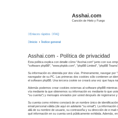
Asshai.com
Canción de Hielo y Fuego
Enlaces rápidos
FAQ
Inicio
Índice general
Asshai.com - Política de privacidad
Esta política explica con detalle cómo "Asshai.com" junto con sus emp
"software phpBB", "www.phpbb.com", "phpBB Limited", "phpBB Teams") e
Su información es obtenida por dos vías. Primeramente, navegar por 
navegador de su PC. Las primeras dos cookies sólo contienen un identi
el software phpBB. Una tercera cookie se creará una vez que haya nav
Además podemos crear cookies externas al software phpBB mientras n
vía mediante la que obtenemos su información es mediante lo que uste
"su cuenta") y mensajes enviados por usted después de registrarse y 
Su cuenta como mínimo constará de un nombre único de identificación 
email personal válida (de aquí en adelante "su email"). La información
allá de su nombre de usuario, su contraseña y su dirección de e-mail re
qué información en su cuenta será públicamente exhibida. Además, en 