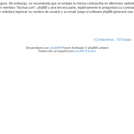
 segura. Sin embargo, se recomienda que no emplee la misma contraseña en diferentes websi
 miembro "Asshai.com", phpBB u otra tercera parte, legítimamente le preguntará su contrase
le solicitará ingresar su nombre de usuario y su email, luego el software phpBB generará un
Contáctenos
El Equipo
Desarrollado por
phpBB
® Forum Software © phpBB Limited
Traducción al español por
phpBB España