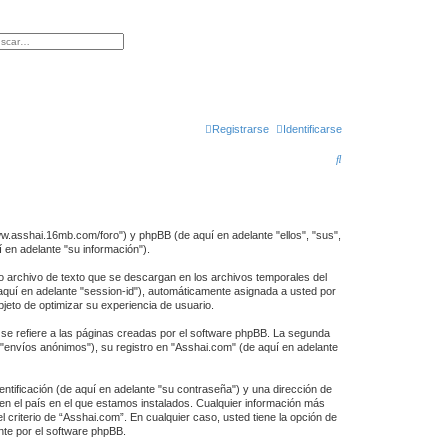
queda avanzada
Registrarse
Identificarse
B
u
s
c
ww.asshai.16mb.com/foro") y phpBB (de aquí en adelante "ellos", "sus",
en adelante "su información").
a
 archivo de texto que se descargan en los archivos temporales del
r
 aquí en adelante "session-id"), automáticamente asignada a usted por
eto de optimizar su experiencia de usuario.
e refiere a las páginas creadas por el software phpBB. La segunda
 "envíos anónimos"), su registro en "Asshai.com" (de aquí en adelante
tificación (de aquí en adelante "su contraseña") y una dirección de
 en el país en el que estamos instalados. Cualquier información más
 criterio de “Asshai.com”. En cualquier caso, usted tiene la opción de
nte por el software phpBB.