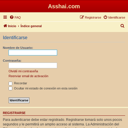
Asshai.com
FAQ
Registrarse
Identificarse
B
Inicio
Índice general
u
Identificarse
s
c
Nombre de Usuario:
a
r
Contraseña:
Olvidé mi contraseña
Reenviar email de activación
Recordar
Ocultar mi estado de conexión en esta sesión
REGISTRARSE
Para autenticarse debe estar registrado. Registrarse tomará solo unos pocos
segundos y le permitirá un amplio acceso al sistema. La Administración del