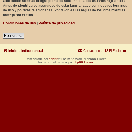
Sitio puede además otorgar permisos adicionales a los usuarios registrados.
Antes de identificarse asegúrese de estar familiarizado con nuestros términos
de uso y políticas relacionadas. Por favor lea las reglas de los foros mientras
navega por el Sitio.
Condiciones de uso
|
Política de privacidad
Registrarse
Inicio
Índice general
Contáctenos
El Equipo
Desarrollado por
phpBB
® Forum Software © phpBB Limited
Traducción al español por
phpBB España