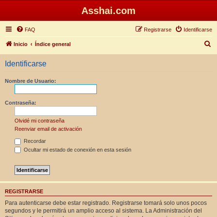
Asshai.com
FAQ
Registrarse
Identificarse
B
Inicio
Índice general
u
Identificarse
s
c
Nombre de Usuario:
a
r
Contraseña:
Olvidé mi contraseña
Reenviar email de activación
Recordar
Ocultar mi estado de conexión en esta sesión
REGISTRARSE
Para autenticarse debe estar registrado. Registrarse tomará solo unos pocos
segundos y le permitirá un amplio acceso al sistema. La Administración del