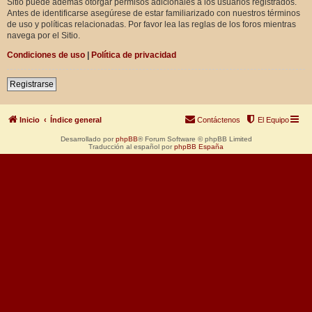
Sitio puede además otorgar permisos adicionales a los usuarios registrados.
Antes de identificarse asegúrese de estar familiarizado con nuestros términos
de uso y políticas relacionadas. Por favor lea las reglas de los foros mientras
navega por el Sitio.
Condiciones de uso
|
Política de privacidad
Registrarse
Inicio
Índice general
Contáctenos
El Equipo
Desarrollado por
phpBB
® Forum Software © phpBB Limited
Traducción al español por
phpBB España