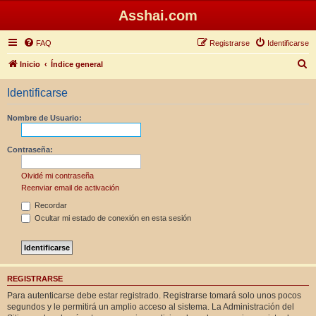
Asshai.com
FAQ
Registrarse
Identificarse
B
Inicio
Índice general
u
Identificarse
s
c
Nombre de Usuario:
a
r
Contraseña:
Olvidé mi contraseña
Reenviar email de activación
Recordar
Ocultar mi estado de conexión en esta sesión
REGISTRARSE
Para autenticarse debe estar registrado. Registrarse tomará solo unos pocos
segundos y le permitirá un amplio acceso al sistema. La Administración del