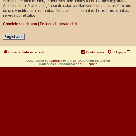
Sitio puede además otorgar permisos adicionales a los usuarios registrados.
Antes de identificarse asegúrese de estar familiarizado con nuestros términos
de uso y políticas relacionadas. Por favor lea las reglas de los foros mientras
navega por el Sitio.
Condiciones de uso
|
Política de privacidad
Registrarse
Inicio
Índice general
Contáctenos
El Equipo
Desarrollado por
phpBB
® Forum Software © phpBB Limited
Traducción al español por
phpBB España