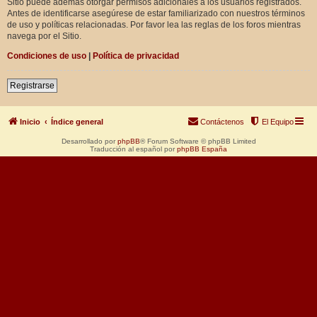
Sitio puede además otorgar permisos adicionales a los usuarios registrados.
Antes de identificarse asegúrese de estar familiarizado con nuestros términos
de uso y políticas relacionadas. Por favor lea las reglas de los foros mientras
navega por el Sitio.
Condiciones de uso
|
Política de privacidad
Registrarse
Inicio
Índice general
Contáctenos
El Equipo
Desarrollado por
phpBB
® Forum Software © phpBB Limited
Traducción al español por
phpBB España