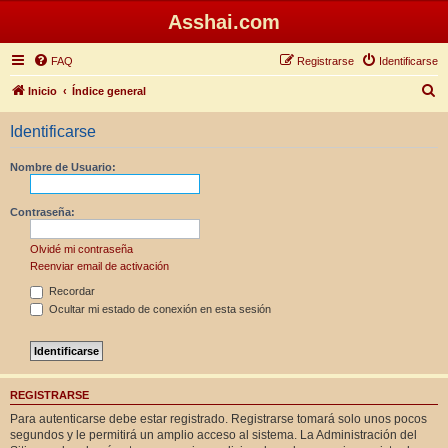
Asshai.com
FAQ
Registrarse
Identificarse
B
Inicio
Índice general
u
Identificarse
s
c
Nombre de Usuario:
a
r
Contraseña:
Olvidé mi contraseña
Reenviar email de activación
Recordar
Ocultar mi estado de conexión en esta sesión
REGISTRARSE
Para autenticarse debe estar registrado. Registrarse tomará solo unos pocos
segundos y le permitirá un amplio acceso al sistema. La Administración del