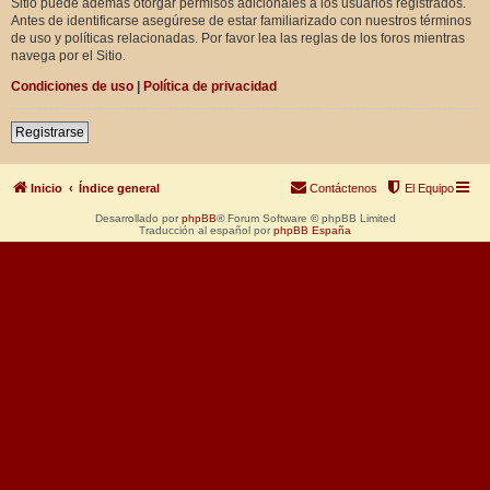
Sitio puede además otorgar permisos adicionales a los usuarios registrados.
Antes de identificarse asegúrese de estar familiarizado con nuestros términos
de uso y políticas relacionadas. Por favor lea las reglas de los foros mientras
navega por el Sitio.
Condiciones de uso
|
Política de privacidad
Registrarse
Inicio
Índice general
Contáctenos
El Equipo
Desarrollado por
phpBB
® Forum Software © phpBB Limited
Traducción al español por
phpBB España