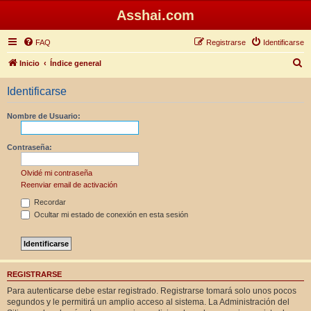
Asshai.com
FAQ
Registrarse
Identificarse
B
Inicio
Índice general
u
Identificarse
s
c
Nombre de Usuario:
a
r
Contraseña:
Olvidé mi contraseña
Reenviar email de activación
Recordar
Ocultar mi estado de conexión en esta sesión
REGISTRARSE
Para autenticarse debe estar registrado. Registrarse tomará solo unos pocos
segundos y le permitirá un amplio acceso al sistema. La Administración del