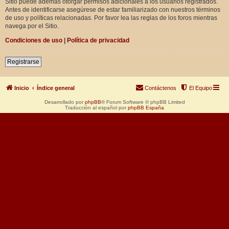
Sitio puede además otorgar permisos adicionales a los usuarios registrados.
Antes de identificarse asegúrese de estar familiarizado con nuestros términos
de uso y políticas relacionadas. Por favor lea las reglas de los foros mientras
navega por el Sitio.
Condiciones de uso
|
Política de privacidad
Registrarse
Inicio
Índice general
Contáctenos
El Equipo
Desarrollado por
phpBB
® Forum Software © phpBB Limited
Traducción al español por
phpBB España