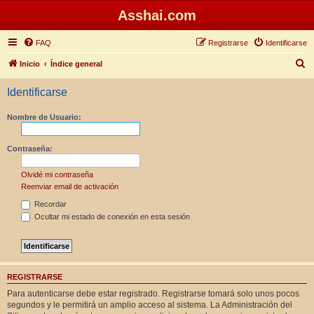
Asshai.com
FAQ
Registrarse
Identificarse
B
Inicio
Índice general
u
Identificarse
s
c
Nombre de Usuario:
a
r
Contraseña:
Olvidé mi contraseña
Reenviar email de activación
Recordar
Ocultar mi estado de conexión en esta sesión
REGISTRARSE
Para autenticarse debe estar registrado. Registrarse tomará solo unos pocos
segundos y le permitirá un amplio acceso al sistema. La Administración del