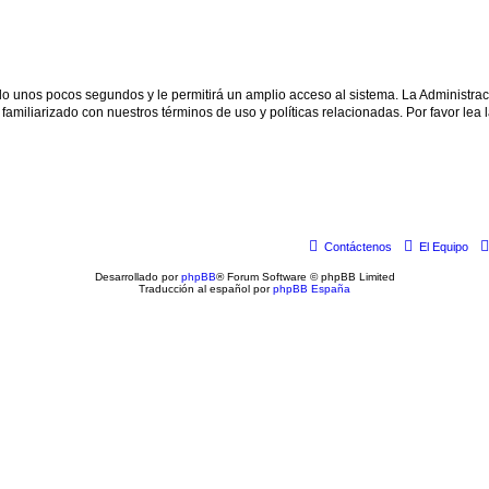
olo unos pocos segundos y le permitirá un amplio acceso al sistema. La Administra
familiarizado con nuestros términos de uso y políticas relacionadas. Por favor lea l
Contáctenos
El Equipo
Desarrollado por
phpBB
® Forum Software © phpBB Limited
Traducción al español por
phpBB España