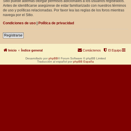
Sitio puede además otorgar permisos adicionales a los usuarios registrados.
Antes de identificarse asegúrese de estar familiarizado con nuestros términos
de uso y políticas relacionadas. Por favor lea las reglas de los foros mientras
navega por el Sitio.
Condiciones de uso
|
Política de privacidad
Registrarse
Inicio
Índice general
Contáctenos
El Equipo
Desarrollado por
phpBB
® Forum Software © phpBB Limited
Traducción al español por
phpBB España