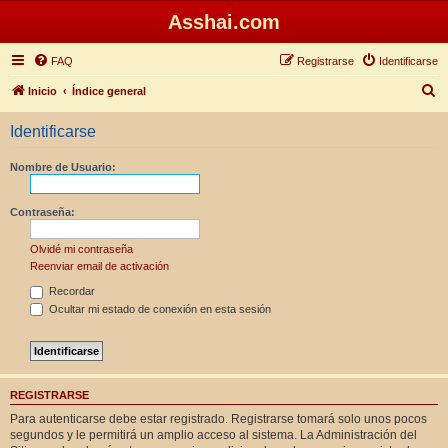
Asshai.com
FAQ
Registrarse
Identificarse
B
Inicio
Índice general
u
Identificarse
s
c
Nombre de Usuario:
a
r
Contraseña:
Olvidé mi contraseña
Reenviar email de activación
Recordar
Ocultar mi estado de conexión en esta sesión
REGISTRARSE
Para autenticarse debe estar registrado. Registrarse tomará solo unos pocos
segundos y le permitirá un amplio acceso al sistema. La Administración del