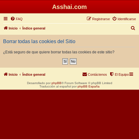
Asshai.com
FAQ
Registrarse
Identificarse
B
Inicio
Índice general
u
Borrar todas las cookies del Sitio
s
c
¿Está seguro de que quiere borrar todas las cookies de este sitio?
a
r
Inicio
Índice general
Contáctenos
El Equipo
Desarrollado por
phpBB
® Forum Software © phpBB Limited
Traducción al español por
phpBB España