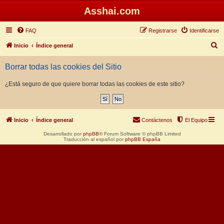
Asshai.com
FAQ
Registrarse
Identificarse
B
Inicio
Índice general
u
Borrar todas las cookies del Sitio
s
c
¿Está seguro de que quiere borrar todas las cookies de este sitio?
a
r
Inicio
Índice general
Contáctenos
El Equipo
Desarrollado por
phpBB
® Forum Software © phpBB Limited
Traducción al español por
phpBB España