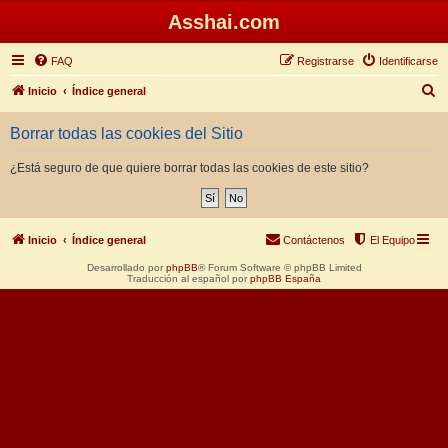
Asshai.com
FAQ
Registrarse
Identificarse
B
Inicio
Índice general
u
Borrar todas las cookies del Sitio
s
c
¿Está seguro de que quiere borrar todas las cookies de este sitio?
a
r
Inicio
Índice general
Contáctenos
El Equipo
Desarrollado por
phpBB
® Forum Software © phpBB Limited
Traducción al español por
phpBB España