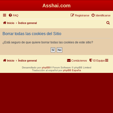
Asshai.com
FAQ
Registrarse
Identificarse
B
Inicio
Índice general
u
Borrar todas las cookies del Sitio
s
c
¿Está seguro de que quiere borrar todas las cookies de este sitio?
a
r
Inicio
Índice general
Contáctenos
El Equipo
Desarrollado por
phpBB
® Forum Software © phpBB Limited
Traducción al español por
phpBB España