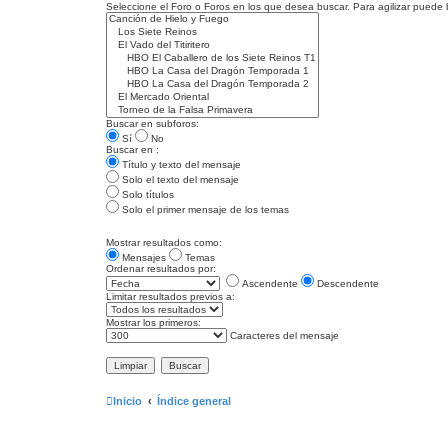
Seleccione el Foro o Foros en los que desea buscar. Para agilizar puede
Buscar en subforos:
Sí
No
Buscar en :
Título y texto del mensaje
Solo el texto del mensaje
Solo títulos
Solo el primer mensaje de los temas
Mostrar resultados como:
Mensajes
Temas
Ordenar resultados por:
Ascendente
Descendente
Limitar resultados previos a:
Mostrar los primeros:
Caracteres del mensaje
Inicio
Índice general