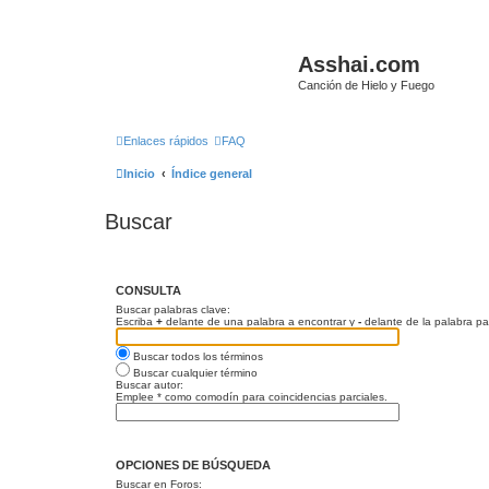
Asshai.com
Canción de Hielo y Fuego
Enlaces rápidos
FAQ
Inicio
Índice general
Buscar
CONSULTA
Buscar palabras clave:
Escriba
+
delante de una palabra a encontrar y
-
delante de la palabra pa
Buscar todos los términos
Buscar cualquier término
Buscar autor:
Emplee * como comodín para coincidencias parciales.
OPCIONES DE BÚSQUEDA
Buscar en Foros: