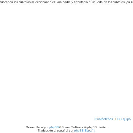
 buscar en los subforos seleccionando el Foro padre y habilitar la búsqueda en los subforos (en
Contáctenos
El Equipo
Desarrollado por
phpBB
® Forum Software © phpBB Limited
Traducción al español por
phpBB España