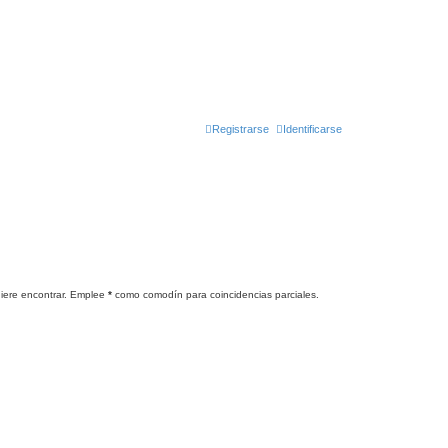
Registrarse
Identificarse
uiere encontrar. Emplee
*
como comodín para coincidencias parciales.