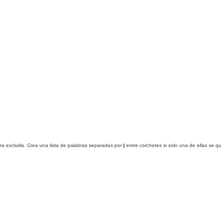
ra excluirla. Crea una lista de palabras separadas por
|
entre corchetes si solo una de ellas se q