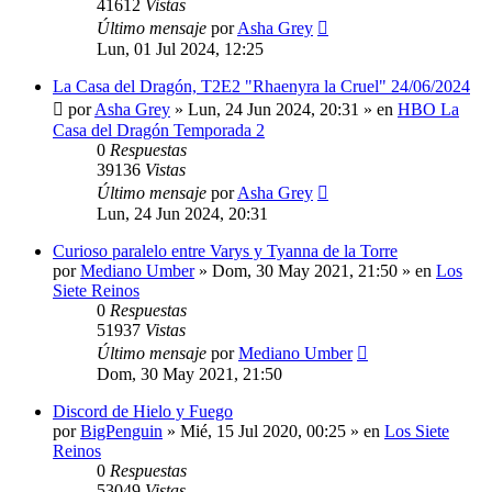
41612
Vistas
Último mensaje
por
Asha Grey
Lun, 01 Jul 2024, 12:25
La Casa del Dragón, T2E2 "Rhaenyra la Cruel" 24/06/2024
por
Asha Grey
» Lun, 24 Jun 2024, 20:31 » en
HBO La
Casa del Dragón Temporada 2
0
Respuestas
39136
Vistas
Último mensaje
por
Asha Grey
Lun, 24 Jun 2024, 20:31
Curioso paralelo entre Varys y Tyanna de la Torre
por
Mediano Umber
» Dom, 30 May 2021, 21:50 » en
Los
Siete Reinos
0
Respuestas
51937
Vistas
Último mensaje
por
Mediano Umber
Dom, 30 May 2021, 21:50
Discord de Hielo y Fuego
por
BigPenguin
» Mié, 15 Jul 2020, 00:25 » en
Los Siete
Reinos
0
Respuestas
53049
Vistas