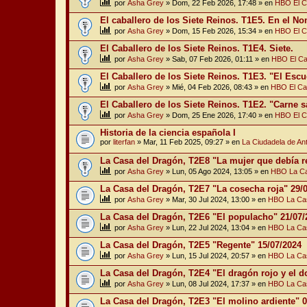
por
Asha Grey
» Dom, 22 Feb 2026, 17:48 » en
HBO El Ca
El caballero de los Siete Reinos. T1E5. En el N
por
Asha Grey
» Dom, 15 Feb 2026, 15:34 » en
HBO El Ca
El Caballero de los Siete Reinos. T1E4. Siete.
por
Asha Grey
» Sab, 07 Feb 2026, 01:11 » en
HBO El Cab
El Caballero de los Siete Reinos. T1E3. "El Esc
por
Asha Grey
» Mié, 04 Feb 2026, 08:43 » en
HBO El Cab
El Caballero de los Siete Reinos. T1E2. "Carne s
por
Asha Grey
» Dom, 25 Ene 2026, 17:40 » en
HBO El Ca
Historia de la ciencia española I
por
literfan
» Mar, 11 Feb 2025, 09:27 » en
La Ciudadela de An
La Casa del Dragón, T2E8 "La mujer que debía re
por
Asha Grey
» Lun, 05 Ago 2024, 13:05 » en
HBO La Ca
La Casa del Dragón, T2E7 "La cosecha roja" 29/
por
Asha Grey
» Mar, 30 Jul 2024, 13:00 » en
HBO La Cas
La Casa del Dragón, T2E6 "El populacho" 21/07/
por
Asha Grey
» Lun, 22 Jul 2024, 13:04 » en
HBO La Cas
La Casa del Dragón, T2E5 "Regente" 15/07/2024
por
Asha Grey
» Lun, 15 Jul 2024, 20:57 » en
HBO La Cas
La Casa del Dragón, T2E4 "El dragón rojo y el d
por
Asha Grey
» Lun, 08 Jul 2024, 17:37 » en
HBO La Cas
La Casa del Dragón, T2E3 "El molino ardiente" 0