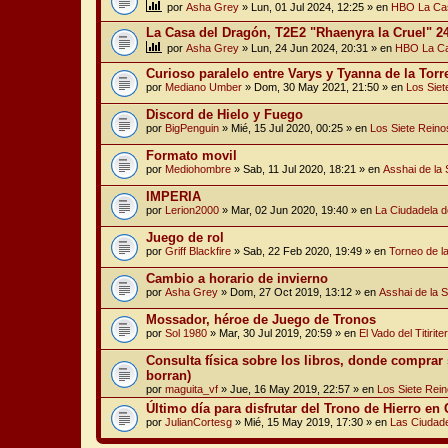
por
Asha Grey
» Lun, 01 Jul 2024, 12:25 » en
HBO La Cas
La Casa del Dragón, T2E2 "Rhaenyra la Cruel" 2
por
Asha Grey
» Lun, 24 Jun 2024, 20:31 » en
HBO La Ca
Curioso paralelo entre Varys y Tyanna de la Torr
por
Mediano Umber
» Dom, 30 May 2021, 21:50 » en
Los Siet
Discord de Hielo y Fuego
por
BigPenguin
» Mié, 15 Jul 2020, 00:25 » en
Los Siete Reino
Formato movil
por
Mediohombre
» Sab, 11 Jul 2020, 18:21 » en
Asshai de la
IMPERIA
por
Lerion2000
» Mar, 02 Jun 2020, 19:40 » en
La Ciudadela d
Juego de rol
por
Griff Blackfire
» Sab, 22 Feb 2020, 19:49 » en
Torneo de l
Cambio a horario de invierno
por
Asha Grey
» Dom, 27 Oct 2019, 13:12 » en
Asshai de la 
Mossador, héroe de Juego de Tronos
por
Sol 1980
» Mar, 30 Jul 2019, 20:59 » en
El Vado del Titirite
Consulta física sobre los libros, donde comprar 
borran)
por
maguita_vf
» Jue, 16 May 2019, 22:57 » en
Los Siete Rei
Último día para disfrutar del Trono de Hierro e
por
JulianCortesg
» Mié, 15 May 2019, 17:30 » en
Las Ciudade