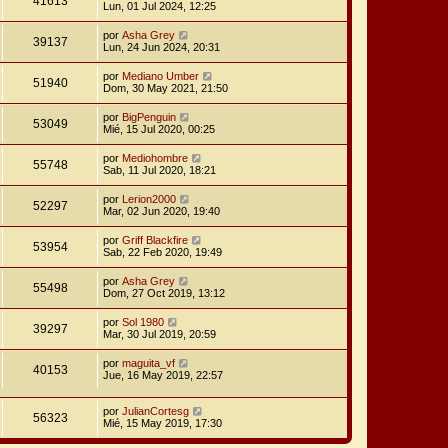
41613
Lun, 01 Jul 2024, 12:25
por
Asha Grey
39137
Lun, 24 Jun 2024, 20:31
por
Mediano Umber
51940
Dom, 30 May 2021, 21:50
por
BigPenguin
53049
Mié, 15 Jul 2020, 00:25
por
Mediohombre
55748
Sab, 11 Jul 2020, 18:21
por
Lerion2000
52297
Mar, 02 Jun 2020, 19:40
por
Griff Blackfire
53954
Sab, 22 Feb 2020, 19:49
por
Asha Grey
55498
Dom, 27 Oct 2019, 13:12
por
Sol 1980
39297
Mar, 30 Jul 2019, 20:59
por
maguita_vf
40153
Jue, 16 May 2019, 22:57
por
JulianCortesg
56323
Mié, 15 May 2019, 17:30