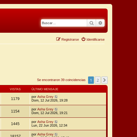
Buscar
Búsqueda avanza
Registrarse
Identificarse
1
2
Siguiente
Se encontraron 39 coincidencias
VISTAS
ÚLTIMO MENSAJE
por
Asha Grey
1179
Dom, 12 Jul 2026, 19:28
por
Asha Grey
1154
Dom, 12 Jul 2026, 19:21
por
Asha Grey
1445
Lun, 22 Jun 2026, 12:34
por
Asha Grey
18157