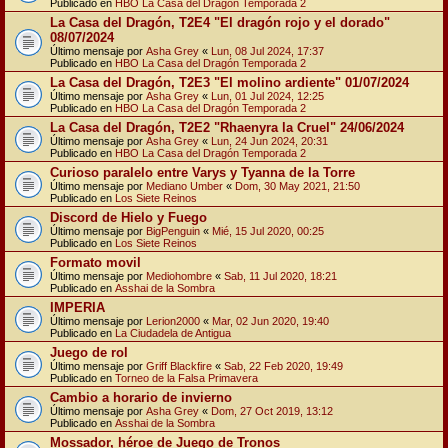
Publicado en
HBO La Casa del Dragón Temporada 2
La Casa del Dragón, T2E4 "El dragón rojo y el dorado"
08/07/2024
Último mensaje por
Asha Grey
«
Lun, 08 Jul 2024, 17:37
Publicado en
HBO La Casa del Dragón Temporada 2
La Casa del Dragón, T2E3 "El molino ardiente" 01/07/2024
Último mensaje por
Asha Grey
«
Lun, 01 Jul 2024, 12:25
Publicado en
HBO La Casa del Dragón Temporada 2
La Casa del Dragón, T2E2 "Rhaenyra la Cruel" 24/06/2024
Último mensaje por
Asha Grey
«
Lun, 24 Jun 2024, 20:31
Publicado en
HBO La Casa del Dragón Temporada 2
Curioso paralelo entre Varys y Tyanna de la Torre
Último mensaje por
Mediano Umber
«
Dom, 30 May 2021, 21:50
Publicado en
Los Siete Reinos
Discord de Hielo y Fuego
Último mensaje por
BigPenguin
«
Mié, 15 Jul 2020, 00:25
Publicado en
Los Siete Reinos
Formato movil
Último mensaje por
Mediohombre
«
Sab, 11 Jul 2020, 18:21
Publicado en
Asshai de la Sombra
IMPERIA
Último mensaje por
Lerion2000
«
Mar, 02 Jun 2020, 19:40
Publicado en
La Ciudadela de Antigua
Juego de rol
Último mensaje por
Griff Blackfire
«
Sab, 22 Feb 2020, 19:49
Publicado en
Torneo de la Falsa Primavera
Cambio a horario de invierno
Último mensaje por
Asha Grey
«
Dom, 27 Oct 2019, 13:12
Publicado en
Asshai de la Sombra
Mossador, héroe de Juego de Tronos