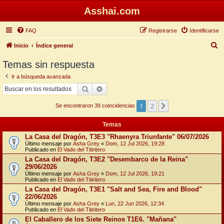
Asshai.com
FAQ
Registrarse
Identificarse
B
Inicio
Índice general
u
Temas sin respuesta
s
Ir a búsqueda avanzada
c
Buscar
Búsqueda avanzada
a
1
2
Siguiente
r
Se encontraron 39 coincidencias
Temas
La Casa del Dragón, T3E3 "Rhaenyra Triunfante" 06/07/2026
Último mensaje por
Asha Grey
«
Dom, 12 Jul 2026, 19:28
Publicado en
El Vado del Titiritero
La Casa del Dragón, T3E2 "Desembarco de la Reina"
29/06/2026
Último mensaje por
Asha Grey
«
Dom, 12 Jul 2026, 19:21
Publicado en
El Vado del Titiritero
La Casa del Dragón, T3E1 "Salt and Sea, Fire and Blood"
22/06/2026
Último mensaje por
Asha Grey
«
Lun, 22 Jun 2026, 12:34
Publicado en
El Vado del Titiritero
El Caballero de los Siete Reinos T1E6. "Mañana"