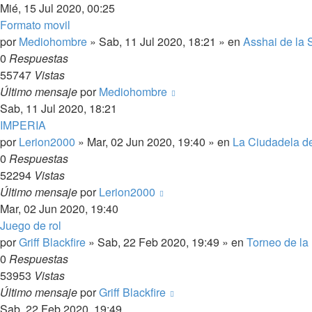
Mié, 15 Jul 2020, 00:25
Formato movil
por
Mediohombre
» Sab, 11 Jul 2020, 18:21 » en
Asshai de la
0
Respuestas
55747
Vistas
Último mensaje
por
Mediohombre
Sab, 11 Jul 2020, 18:21
IMPERIA
por
Lerion2000
» Mar, 02 Jun 2020, 19:40 » en
La Ciudadela d
0
Respuestas
52294
Vistas
Último mensaje
por
Lerion2000
Mar, 02 Jun 2020, 19:40
Juego de rol
por
Griff Blackfire
» Sab, 22 Feb 2020, 19:49 » en
Torneo de la
0
Respuestas
53953
Vistas
Último mensaje
por
Griff Blackfire
Sab, 22 Feb 2020, 19:49