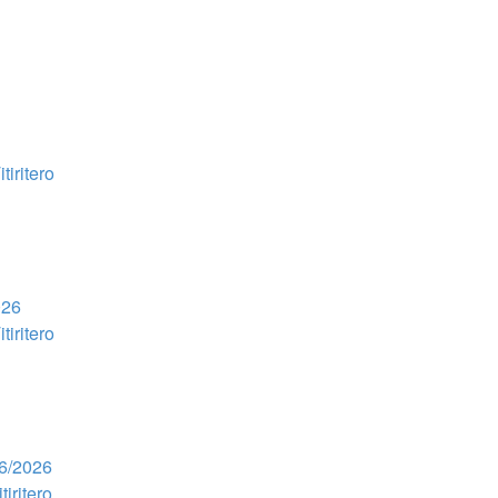
tiritero
026
tiritero
06/2026
tiritero