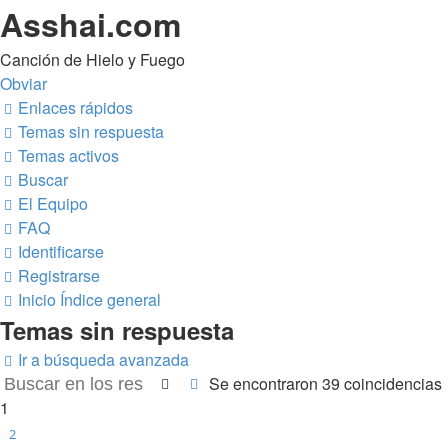
Asshai.com
Canción de Hielo y Fuego
Obviar
Enlaces rápidos
Temas sin respuesta
Temas activos
Buscar
El Equipo
FAQ
Identificarse
Registrarse
Inicio
Índice general
Temas sin respuesta
Ir a búsqueda avanzada
Se encontraron 39 coincidencias
Buscar
Búsqueda avanzada
1
2