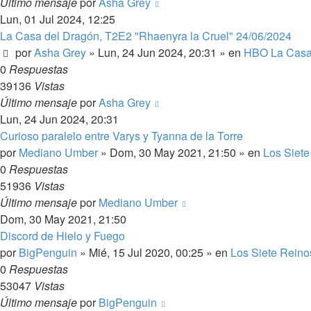
Último mensaje
por
Asha Grey
Lun, 01 Jul 2024, 12:25
La Casa del Dragón, T2E2 "Rhaenyra la Cruel" 24/06/2024
por
Asha Grey
» Lun, 24 Jun 2024, 20:31 » en
HBO La Casa
0
Respuestas
39136
Vistas
Último mensaje
por
Asha Grey
Lun, 24 Jun 2024, 20:31
Curioso paralelo entre Varys y Tyanna de la Torre
por
Mediano Umber
» Dom, 30 May 2021, 21:50 » en
Los Siete
0
Respuestas
51936
Vistas
Último mensaje
por
Mediano Umber
Dom, 30 May 2021, 21:50
Discord de Hielo y Fuego
por
BigPenguin
» Mié, 15 Jul 2020, 00:25 » en
Los Siete Reino
0
Respuestas
53047
Vistas
Último mensaje
por
BigPenguin