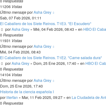
0
Respuestas
11206
Vistas
Último mensaje
por
Asha Grey
Sab, 07 Feb 2026, 01:11
El Caballero de los Siete Reinos. T1E3. "El Escudero"
por
Asha Grey
» Mié, 04 Feb 2026, 08:43 » en
HBO El Cabal
0
Respuestas
11931
Vistas
Último mensaje
por
Asha Grey
Mié, 04 Feb 2026, 08:43
El Caballero de los Siete Reinos. T1E2. "Carne salada dura"
por
Asha Grey
» Dom, 25 Ene 2026, 17:40 » en
HBO El Caba
0
Respuestas
14104
Vistas
Último mensaje
por
Asha Grey
Dom, 25 Ene 2026, 17:40
Historia de la ciencia española I
por
literfan
» Mar, 11 Feb 2025, 09:27 » en
La Ciudadela de An
0
Respuestas