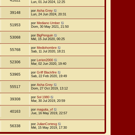
41622
Lun, 01 Jul 2024, 12:25
por
Asha Grey
39148
Lun, 24 Jun 2024, 20:31
por
Mediano Umber
51953
Dom, 30 May 2021, 21:50
por
BigPenguin
53068
Mié, 15 Jul 2020, 00:25
por
Mediohombre
55768
Sab, 11 Jul 2020, 18:21
por
Lerion2000
52306
Mar, 02 Jun 2020, 19:40
por
Griff Blackfire
53965
Sab, 22 Feb 2020, 19:49
por
Asha Grey
55517
Dom, 27 Oct 2019, 13:12
por
Sol 1980
39308
Mar, 30 Jul 2019, 20:59
por
maguita_vf
40163
Jue, 16 May 2019, 22:57
por
JulianCortesg
56338
Mié, 15 May 2019, 17:30