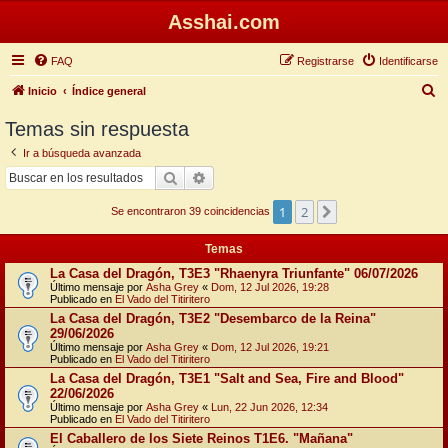
Asshai.com
FAQ
Registrarse
Identificarse
B
Inicio
Índice general
u
Temas sin respuesta
s
Ir a búsqueda avanzada
c
Buscar
Búsqueda avanzada
a
1
2
Siguiente
r
Se encontraron 39 coincidencias
Temas
La Casa del Dragón, T3E3 "Rhaenyra Triunfante" 06/07/2026
Último mensaje por
Asha Grey
«
Dom, 12 Jul 2026, 19:28
Publicado en
El Vado del Titiritero
La Casa del Dragón, T3E2 "Desembarco de la Reina"
29/06/2026
Último mensaje por
Asha Grey
«
Dom, 12 Jul 2026, 19:21
Publicado en
El Vado del Titiritero
La Casa del Dragón, T3E1 "Salt and Sea, Fire and Blood"
22/06/2026
Último mensaje por
Asha Grey
«
Lun, 22 Jun 2026, 12:34
Publicado en
El Vado del Titiritero
El Caballero de los Siete Reinos T1E6. "Mañana"