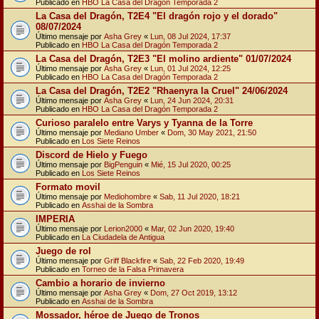
Publicado en
HBO La Casa del Dragón Temporada 2
La Casa del Dragón, T2E4 "El dragón rojo y el dorado"
08/07/2024
Último mensaje por
Asha Grey
«
Lun, 08 Jul 2024, 17:37
Publicado en
HBO La Casa del Dragón Temporada 2
La Casa del Dragón, T2E3 "El molino ardiente" 01/07/2024
Último mensaje por
Asha Grey
«
Lun, 01 Jul 2024, 12:25
Publicado en
HBO La Casa del Dragón Temporada 2
La Casa del Dragón, T2E2 "Rhaenyra la Cruel" 24/06/2024
Último mensaje por
Asha Grey
«
Lun, 24 Jun 2024, 20:31
Publicado en
HBO La Casa del Dragón Temporada 2
Curioso paralelo entre Varys y Tyanna de la Torre
Último mensaje por
Mediano Umber
«
Dom, 30 May 2021, 21:50
Publicado en
Los Siete Reinos
Discord de Hielo y Fuego
Último mensaje por
BigPenguin
«
Mié, 15 Jul 2020, 00:25
Publicado en
Los Siete Reinos
Formato movil
Último mensaje por
Mediohombre
«
Sab, 11 Jul 2020, 18:21
Publicado en
Asshai de la Sombra
IMPERIA
Último mensaje por
Lerion2000
«
Mar, 02 Jun 2020, 19:40
Publicado en
La Ciudadela de Antigua
Juego de rol
Último mensaje por
Griff Blackfire
«
Sab, 22 Feb 2020, 19:49
Publicado en
Torneo de la Falsa Primavera
Cambio a horario de invierno
Último mensaje por
Asha Grey
«
Dom, 27 Oct 2019, 13:12
Publicado en
Asshai de la Sombra
Mossador, héroe de Juego de Tronos