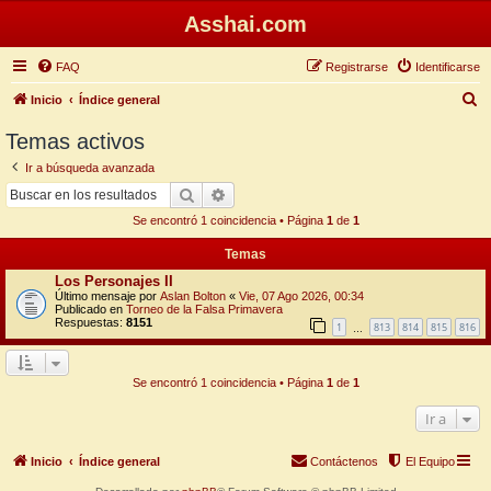
Asshai.com
FAQ
Registrarse
Identificarse
B
Inicio
Índice general
u
Temas activos
s
Ir a búsqueda avanzada
c
Buscar
Búsqueda avanzada
a
Se encontró 1 coincidencia • Página
1
de
1
r
Temas
Los Personajes II
Último mensaje por
Aslan Bolton
«
Vie, 07 Ago 2026, 00:34
Publicado en
Torneo de la Falsa Primavera
Respuestas:
8151
1
813
814
815
816
…
Se encontró 1 coincidencia • Página
1
de
1
Ir a
Inicio
Índice general
Contáctenos
El Equipo