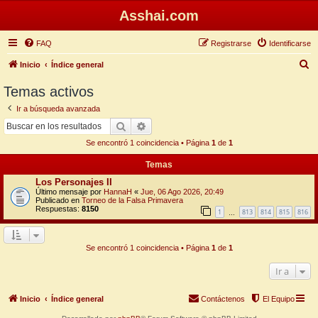
Asshai.com
FAQ
Registrarse
Identificarse
B
Inicio
Índice general
u
Temas activos
s
Ir a búsqueda avanzada
c
Buscar
Búsqueda avanzada
a
Se encontró 1 coincidencia • Página
1
de
1
r
Temas
Los Personajes II
Último mensaje por
HannaH
«
Jue, 06 Ago 2026, 20:49
Publicado en
Torneo de la Falsa Primavera
Respuestas:
8150
1
813
814
815
816
…
Se encontró 1 coincidencia • Página
1
de
1
Ir a
Inicio
Índice general
Contáctenos
El Equipo