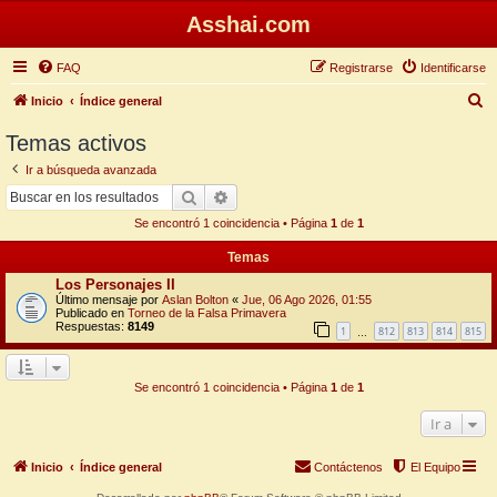
Asshai.com
FAQ
Registrarse
Identificarse
B
Inicio
Índice general
u
Temas activos
s
Ir a búsqueda avanzada
c
Buscar
Búsqueda avanzada
a
Se encontró 1 coincidencia • Página
1
de
1
r
Temas
Los Personajes II
Último mensaje por
Aslan Bolton
«
Jue, 06 Ago 2026, 01:55
Publicado en
Torneo de la Falsa Primavera
Respuestas:
8149
1
812
813
814
815
…
Se encontró 1 coincidencia • Página
1
de
1
Ir a
Inicio
Índice general
Contáctenos
El Equipo