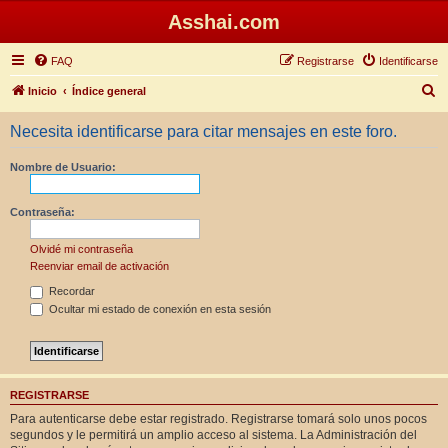
Asshai.com
FAQ
Registrarse
Identificarse
B
Inicio
Índice general
u
Necesita identificarse para citar mensajes en este foro.
s
c
Nombre de Usuario:
a
r
Contraseña:
Olvidé mi contraseña
Reenviar email de activación
Recordar
Ocultar mi estado de conexión en esta sesión
REGISTRARSE
Para autenticarse debe estar registrado. Registrarse tomará solo unos pocos
segundos y le permitirá un amplio acceso al sistema. La Administración del