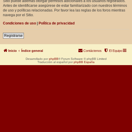
Sitio puede además otorgar permisos adicionales a los usuarios registrados.
Antes de identificarse asegúrese de estar familiarizado con nuestros términos
de uso y políticas relacionadas. Por favor lea las reglas de los foros mientras
navega por el Sitio.
Condiciones de uso
|
Política de privacidad
Registrarse
Inicio
Índice general
Contáctenos
El Equipo
Desarrollado por
phpBB
® Forum Software © phpBB Limited
Traducción al español por
phpBB España