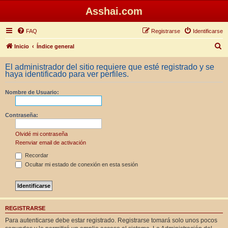
Asshai.com
FAQ
Registrarse
Identificarse
B
Inicio
Índice general
u
El administrador del sitio requiere que esté registrado y se
s
haya identificado para ver perfiles.
c
Nombre de Usuario:
a
r
Contraseña:
Olvidé mi contraseña
Reenviar email de activación
Recordar
Ocultar mi estado de conexión en esta sesión
REGISTRARSE
Para autenticarse debe estar registrado. Registrarse tomará solo unos pocos