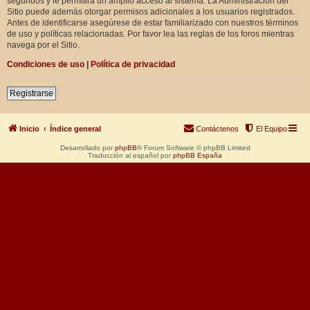
segundos y le permitirá un amplio acceso al sistema. La Administración del
Sitio puede además otorgar permisos adicionales a los usuarios registrados.
Antes de identificarse asegúrese de estar familiarizado con nuestros términos
de uso y políticas relacionadas. Por favor lea las reglas de los foros mientras
navega por el Sitio.
Condiciones de uso
|
Política de privacidad
Registrarse
Inicio
Índice general
Contáctenos
El Equipo
Desarrollado por
phpBB
® Forum Software © phpBB Limited
Traducción al español por
phpBB España