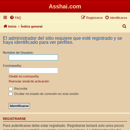
Asshai.com
FAQ
Registrarse
Identificarse
B
Inicio
Índice general
u
El administrador del sitio requiere que esté registrado y se
s
haya identificado para ver perfiles.
c
Nombre de Usuario:
a
r
Contraseña:
Olvidé mi contraseña
Reenviar email de activación
Recordar
Ocultar mi estado de conexión en esta sesión
REGISTRARSE
Para autenticarse debe estar registrado. Registrarse tomará solo unos pocos