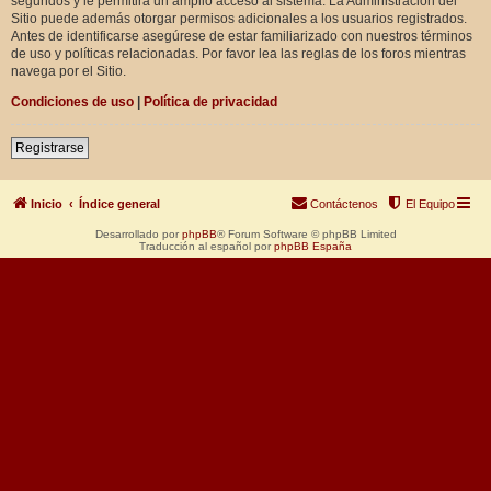
segundos y le permitirá un amplio acceso al sistema. La Administración del
Sitio puede además otorgar permisos adicionales a los usuarios registrados.
Antes de identificarse asegúrese de estar familiarizado con nuestros términos
de uso y políticas relacionadas. Por favor lea las reglas de los foros mientras
navega por el Sitio.
Condiciones de uso
|
Política de privacidad
Registrarse
Inicio
Índice general
Contáctenos
El Equipo
Desarrollado por
phpBB
® Forum Software © phpBB Limited
Traducción al español por
phpBB España