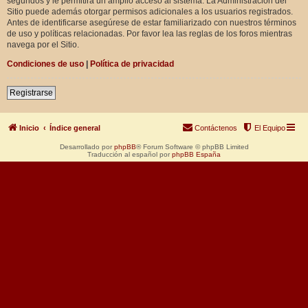
segundos y le permitirá un amplio acceso al sistema. La Administración del
Sitio puede además otorgar permisos adicionales a los usuarios registrados.
Antes de identificarse asegúrese de estar familiarizado con nuestros términos
de uso y políticas relacionadas. Por favor lea las reglas de los foros mientras
navega por el Sitio.
Condiciones de uso
|
Política de privacidad
Registrarse
Inicio
Índice general
Contáctenos
El Equipo
Desarrollado por
phpBB
® Forum Software © phpBB Limited
Traducción al español por
phpBB España