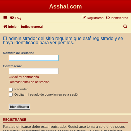
Asshai.com
FAQ
Registrarse
Identificarse
B
Inicio
Índice general
u
El administrador del sitio requiere que esté registrado y se
s
haya identificado para ver perfiles.
c
Nombre de Usuario:
a
r
Contraseña:
Olvidé mi contraseña
Reenviar email de activación
Recordar
Ocultar mi estado de conexión en esta sesión
REGISTRARSE
Para autenticarse debe estar registrado. Registrarse tomará solo unos pocos