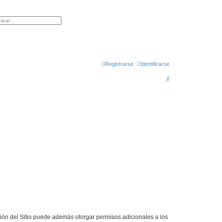
queda avanzada
Registrarse
Identificarse
B
u
s
c
a
r
ción del Sitio puede además otorgar permisos adicionales a los